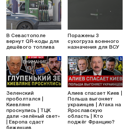
В Севастополе
Поражены 3
вернут QR-коды для
сухогруза военного
дешёвого топлива
назначения для ВСУ
Зеленский
Алиев спасает Киев |
проболтался |
Польша выгоняет
Киевляне
украинцев | Атака на
проснулись | ТЦК
Ярославскую
дали «зелёный свет»
область | Кто
| Европа сдаст
поджёг Францию?
беженцев