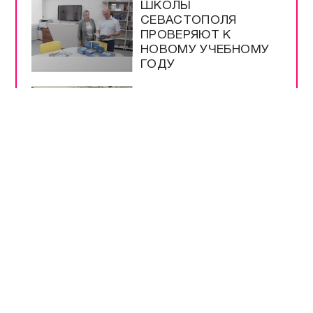
УЧЁНЫЕ ИНБЮМ
ОПРЕДЕЛЯЮТ
ЧИСТОТУ МОРЯ ПО
МЕДУЗАМ
МУЗЕЮ ОБОРОНЫ
СЕВАСТОПОЛЯ
ИСПОЛНИЛОСЬ 66
ЛЕТ
ШКОЛЫ
СЕВАСТОПОЛЯ
ПРОВЕРЯЮТ К
НОВОМУ УЧЕБНОМУ
ГОДУ
МЕРЫ
БЕЗОПАСНОСТИ НА
ВЫБОРАХ –
БЕСПРЕЦЕДЕНТНЫЕ