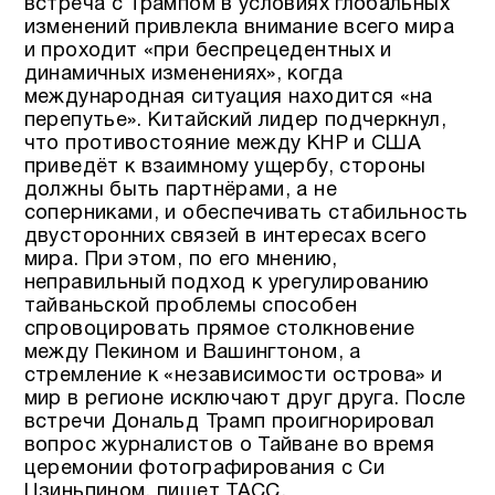
встреча с Трампом в условиях глобальных
изменений привлекла внимание всего мира
и проходит «при беспрецедентных и
динамичных изменениях», когда
международная ситуация находится «на
перепутье». Китайский лидер подчеркнул,
что противостояние между КНР и США
приведёт к взаимному ущербу, стороны
должны быть партнёрами, а не
соперниками, и обеспечивать стабильность
двусторонних связей в интересах всего
мира. При этом, по его мнению,
неправильный подход к урегулированию
тайваньской проблемы способен
спровоцировать прямое столкновение
между Пекином и Вашингтоном, а
стремление к «независимости острова» и
мир в регионе исключают друг друга. После
встречи Дональд Трамп проигнорировал
вопрос журналистов о Тайване во время
церемонии фотографирования с Си
Цзиньпином, пишет ТАСС.