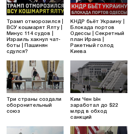
Трамп отморозился |
КНДР бьёт Украину |
ВСУ кошмарят Ялту |
Блокада портов
Минус 114 судов |
Одессы | Секретный
Израиль хакнул чат-
план Ирана |
боты | Пашинян
Ракетный голод
сдулся?
Киева
Три страны создали
Ким Чен Ын
оборонительный
заработал до $22
союз
млрд в обход
санкций