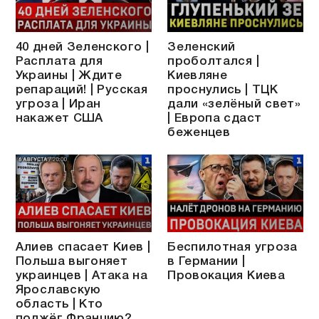
40 дней Зеленского |
Зеленский
Расплата для
проболтался |
Украины | Ждите
Киевляне
репараций! | Русская
проснулись | ТЦК
угроза | Иран
дали «зелёный свет»
накажет США
| Европа сдаст
беженцев
Алиев спасает Киев |
Беспилотная угроза
Польша выгоняет
в Германии |
украинцев | Атака на
Провокация Киева
Ярославскую
область | Кто
поджёг Францию?