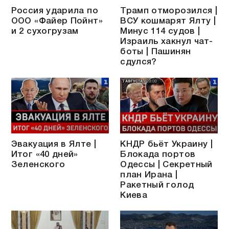
Россия ударила по
Трамп отморозился |
ООО «Файер Пойнт»
ВСУ кошмарят Ялту |
и 2 сухогрузам
Минус 114 судов |
Израиль хакнул чат-
боты | Пашинян
сдулся?
Эвакуация в Ялте |
КНДР бьёт Украину |
Итог «40 дней»
Блокада портов
Зеленского
Одессы | Секретный
план Ирана |
Ракетный голод
Киева