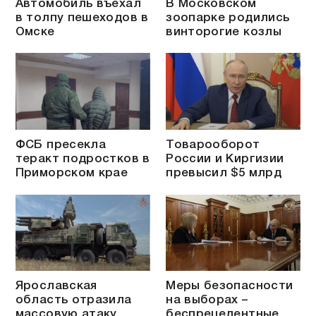
Автомобиль въехал
В Московском
в толпу пешеходов в
зоопарке родились
Омске
винторогие козлы
ФСБ пресекла
Товарооборот
теракт подростков в
России и Киргизии
Приморском крае
превысил $5 млрд
Ярославская
Меры безопасности
область отразила
на выборах –
массовую атаку
беспрецедентные