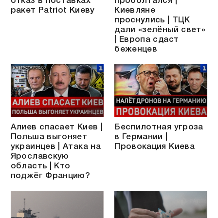
отказ в поставках
проболтался |
ракет Patriot Киеву
Киевляне
проснулись | ТЦК
дали «зелёный свет»
| Европа сдаст
беженцев
Алиев спасает Киев |
Беспилотная угроза
Польша выгоняет
в Германии |
украинцев | Атака на
Провокация Киева
Ярославскую
область | Кто
поджёг Францию?