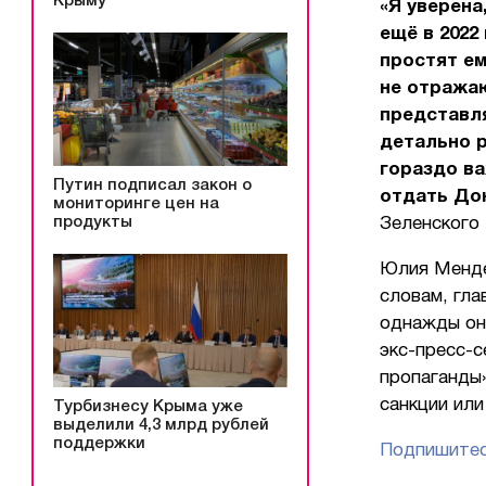
Крыму
«Я уверена
ещё в 2022
простят ем
не отражаю
представля
детально р
гораздо ва
Путин подписал закон о
отдать До
мониторинге цен на
продукты
Зеленского
Юлия Менде
словам, гла
однажды он 
экс-пресс-с
пропаганды»
санкции ил
Турбизнесу Крыма уже
выделили 4,3 млрд рублей
поддержки
Подпишитес