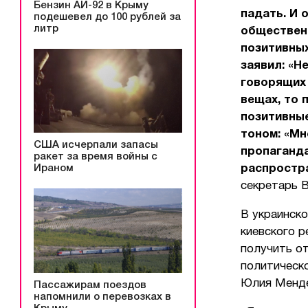
Бензин АИ-92 в Крыму
падать. И 
подешевел до 100 рублей за
литр
общественн
позитивных
заявил: «Н
говорящих 
вещах, то 
позитивные
тоном: «Мн
США исчерпали запасы
пропаганда
ракет за время войны с
распростр
Ираном
секретарь 
В украинско
киевского 
получить от
политическо
Юлия Менд
Пассажирам поездов
напомнили о перевозках в