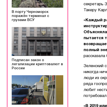
секретарь 
Такеру Карл
В порту Черноморск
поражён терминал с
грузами ВСУ
«Каждый ра
инструктир
Объясняла 
пытается т
возвращае
полный эне
рассказала
Подписан закон о
легализации криптовалют в
Зеленский с
России
никогда нич
люди из окр
ряда госпро
любит нест
потребовал 
«В 2019 ил