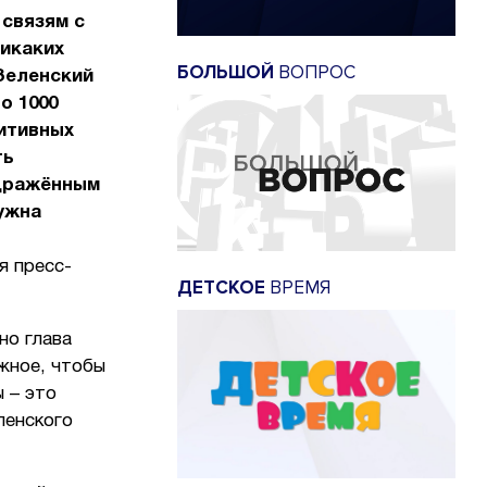
 связям с
никаких
БОЛЬШОЙ
ВОПРОС
 Зеленский
о 1000
зитивных
ть
здражённым
нужна
я пресс-
ДЕТСКОЕ
ВРЕМЯ
но глава
жное, чтобы
 – это
ленского