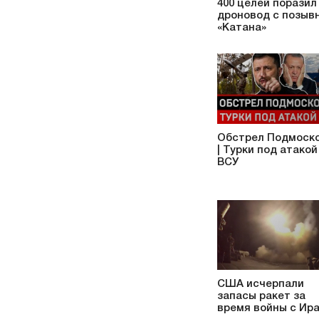
400 целей поразил
дроновод с позыв
«Катана»
Обстрел Подмоск
| Турки под атакой
ВСУ
США исчерпали
запасы ракет за
время войны с Ир