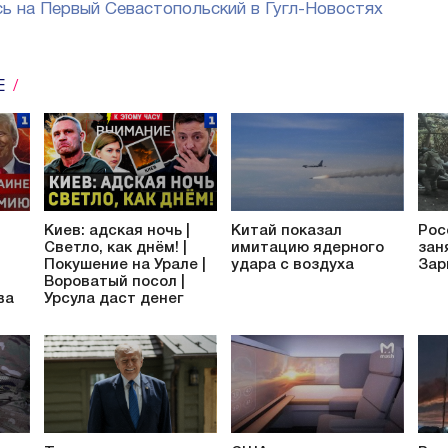
ь на Первый Севастопольский в Гугл-Новостях
Е
Киев: адская ночь |
Китай показал
Рос
Светло, как днём! |
имитацию ядерного
зан
Покушение на Урале |
удара с воздуха
Зар
Вороватый посол |
ва
Урсула даст денег