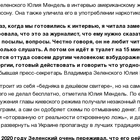
Зеленского Юлия Мендель в интервью американскому 
сону. Она также уличила его в употреблении наркотик
з, когда мы готовились к интервью, я читала заме
овала, что это за журналист, что ему нужно сказат
посылы, вопросы. Честно говоря, он не любит чит
олько слушать. А потом он идёт в туалет на 15 мин
тся оттуда совсем другим человеком: взбудораже
ргии, готовый действовать и говорить что угодно
 бывшая пресс-секретарь Владимира Зеленского Юлия
троит из себя «бедняка в дешёвом свитере», но на са
его не делал бесплатно, отметила Юлия Мендель. По 
ужения главы киевского режима получали незаконный 
грамм, а сам он одобряет схемы по отмыванию денег. 
и «оторванную от реальности откровенную ложь», и д
развернуть на Украине пропаганду в лучших традициях
и 2020 году Зеленский очень переживал, что его ре