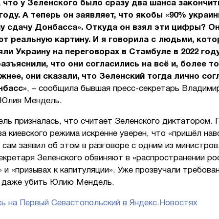
, что у Зеленского было сразу два шанса закончит
 году. А теперь он заявляет, что якобы «90% украин
у сдачу Донбасса». Откуда он взял эти цифры? О
т реальную картину. И я говорила с людьми, кот
ли Украину на переговорах в Стамбуле в 2022 году
азъяснили, что они согласились на всё и, более то
жнее, они сказали, что Зеленский тогда лично сог
нбасс»
, – сообщила бывшая пресс-секретарь Владими
 Юлия Мендель.
ль призналась, что считает Зеленского диктатором. 
ва киевского режима искренне уверен, что «пришёл нав
сам заявил об этом в разговоре с одним из министров
екретаря Зеленского обвиняют в «распространении ро
 и «призывах к капитуляции». Уже прозвучали требова
и даже убить Юлию Мендель.
ь на Первый Севастопольский в Яндекс.Новостях