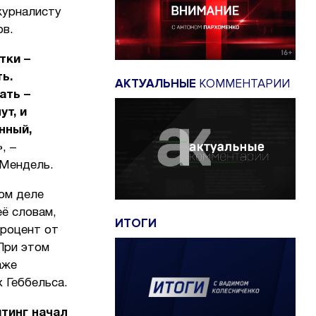
журналисту
ов.
тки –
ь.
АКТУАЛЬНЫЕ
КОММЕНТАРИИ
ать –
ут, и
нный,
»
, –
 Мендель.
мом деле
её словам,
ИТОГИ
процент от
При этом
аже
 Геббельса.
йтинг начал