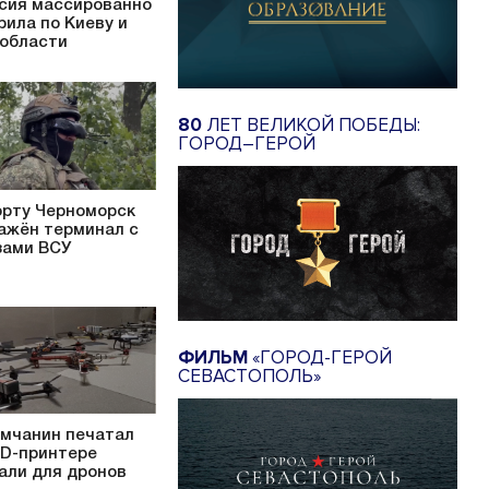
сия массированно
рила по Киеву и
 области
80
ЛЕТ ВЕЛИКОЙ ПОБЕДЫ:
ГОРОД–ГЕРОЙ
орту Черноморск
ажён терминал с
зами ВСУ
ФИЛЬМ
«ГОРОД-ГЕРОЙ
СЕВАСТОПОЛЬ»
мчанин печатал
3D-принтере
али для дронов