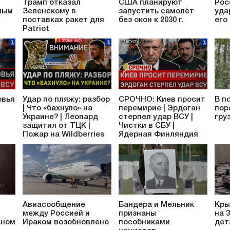
Трамп отказал
США планируют
Рос
ным
Зеленскому в
запустить самолёт
уда
поставках ракет для
без окон к 2030 г.
его
Patriot
овья
Удар по пляжу: разбор
СРОЧНО: Киев просит
В п
| Что «бахнуло» на
перемирие | Эрдоган
пор
Украине? | Леопард
стерпел удар ВСУ |
гру
защитил от ТЦК |
Чистки в СБУ |
Пожар на Wildberries
Ядерная Финляндия
Авиасообщение
Бандера и Мельник
Кры
между Россией и
признаны
на 
аном
Ираком возобновлено
пособниками
дет