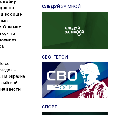
ь войну
СЛЕДУЙ
ЗА МНОЙ
цев не
ни вообще
орые
. Они мне
го, что
ласился
ра
СВО.
ГЕРОИ
По её
сегда» –
. На Украине
ссийской
ния ввести
СПОРТ