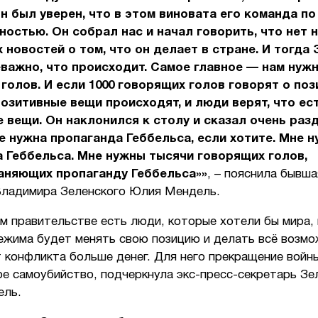
он был уверен, что в этом виновата его команда по
остью. Он собрал нас и начал говорить, что нет 
 новостей о том, что он делает в стране. И тогда
еважно, что происходит. Самое главное — нам нужн
голов. И если 1000 говорящих голов говорят о по
позитивные вещи происходят, и люди верят, что ес
 вещи. Он наклонился к столу и сказал очень ра
е нужна пропаганда Геббельса, если хотите. Мне 
 Геббельса. Мне нужны тысячи говорящих голов,
аняющих пропаганду Геббельса»»
, – пояснила бывша
Владимира Зеленского Юлия Мендель.
м правительстве есть люди, которые хотели бы мира, 
режима будет менять свою позицию и делать всё возмо
 конфликта больше денег. Для него прекращение войны
е самоубийство, подчеркнула экс-пресс-секретарь Зе
ель.