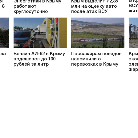
В К
ся
Энергетики в Крыму
Крым выделит ₽2,85
ВСУ
 8
работают
млн на оценку авто
жит
круглосуточно
после атак ВСУ
ала
Бензин АИ-92 в Крыму
Пассажирам поездов
Кры
подешевел до 100
напомнили о
эко
рублей за литр
перевозках в Крыму
эле
жар