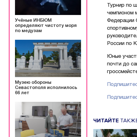
Турнир по 
чемпионом 
Учёные ИНБЮМ
Федерации 
определяют чистоту моря
спортивному
по медузам
руководите
России по 
Юные участ
почти до с
гроссмейст
Музею обороны
Подпишитес
Севастополя исполнилось
66 лет
Подпишитес
ЧИТАЙТЕ
ТАКЖ