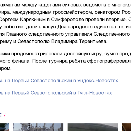
шахматам между кадетами силовых ведомств с многок
мира, международным гроссмейстером, сенатором Рос
Сергеем Карякиным в Симферополе провели впервые. 
 событию дали в канун Дня народного единства, по и
ля Главного следственного управления Следственного
Крыму и Севастополю Владимира Терентьева.
ники продемонстрировали достойную игру, сумев про
амого финала. После турнира ребята сфотографировал
ером.
ь на Первый Севастопольский в Яндекс.Новостях
ь на Первый Севастопольский в Гугл-Новостях
Е