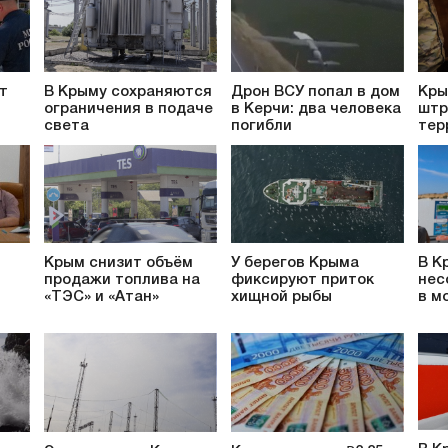
т
В Крыму сохраняются
Дрон ВСУ попал в дом
Кры
ограничения в подаче
в Керчи: два человека
штр
света
погибли
тер
Крым снизит объём
У берегов Крыма
В К
продажи топлива на
фиксируют приток
нес
«ТЭС» и «Атан»
хищной рыбы
в м