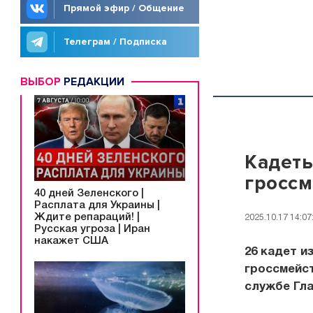
Прямой эфир / Общение
Телеграм / Подписка
ВЫБОР
РЕДАКЦИИ
Кадеты
гросс
40 дней Зеленского |
Расплата для Украины |
Ждите репараций! |
2025.10.17 14:07
Русская угроза | Иран
накажет США
26 кадет и
гроссмейс
службе Гла