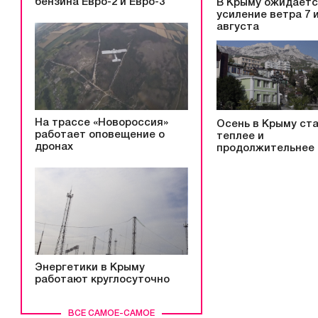
бензина Евро-2 и Евро-3
В Крыму ожидает
усиление ветра 7 и
августа
На трассе «Новороссия»
Осень в Крыму ст
работает оповещение о
теплее и
дронах
продолжительнее
Энергетики в Крыму
работают круглосуточно
ВСЕ САМОЕ-САМОЕ