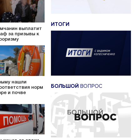
ИТОГИ
мчанин выплатит
аф за призывы к
роризму
рыму нашли
БОЛЬШОЙ
ВОПРОС
оответствия норм
оре и почве