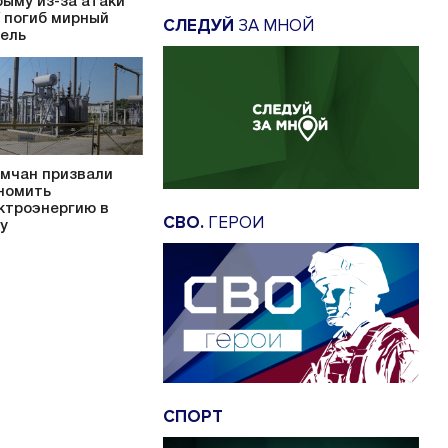
рыму из-за атаки
 погиб мирный
СЛЕДУЙ
ЗА МНОЙ
ель
мчан призвали
номить
ктроэнергию в
СВО.
ГЕРОИ
у
СПОРТ