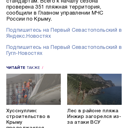
стандартам. Всего к началу сезона
проверена 351 пляжная территория,
сообщили в Главном управлении МЧС
России по Крыму.
Подпишитесь на Первый Севастопольский в
Яндекс.Новостях
Подпишитесь на Первый Севастопольский в
Гугл-Новостях
ЧИТАЙТЕ
ТАКЖЕ
Хусснуллин:
Лес в районе пляжа
строительство в
Инжир загорелся из-
Крыму
за атаки ВСУ