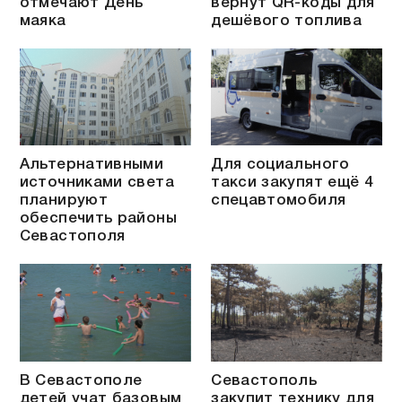
отмечают День
вернут QR-коды для
маяка
дешёвого топлива
Альтернативными
Для социального
источниками света
такси закупят ещё 4
планируют
спецавтомобиля
обеспечить районы
Севастополя
В Севастополе
Севастополь
детей учат базовым
закупит технику для