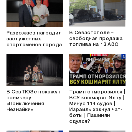
В Севастополе –
Развожаев наградил
свободная продажа
заслуженных
топлива на 13 АЗС
спортсменов города
В СевТЮЗе покажут
Трамп отморозился |
премьеру
ВСУ кошмарят Ялту |
«Приключения
Минус 114 судов |
Незнайки»
Израиль хакнул чат-
боты | Пашинян
сдулся?