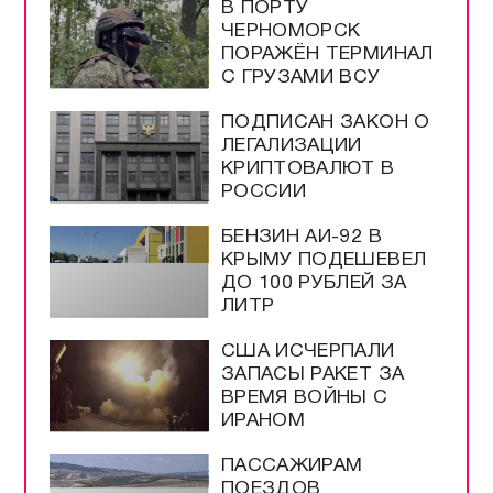
ВЫБОР
РЕДАКЦИИ
ГОРЯТ КИЕВ И
ОДЕССА | НОЛЬ
СБИТЫХ РАКЕТ |
WILDBERRIES ИДЁТ В
КАЗАХСТАН | ЗВОНОК
ПУТИНУ ИЗ АМЕРИКИ
В ПОРТУ
ЧЕРНОМОРСК
ПОРАЖЁН ТЕРМИНАЛ
С ГРУЗАМИ ВСУ
ПОДПИСАН ЗАКОН О
ЛЕГАЛИЗАЦИИ
КРИПТОВАЛЮТ В
РОССИИ
БЕНЗИН АИ-92 В