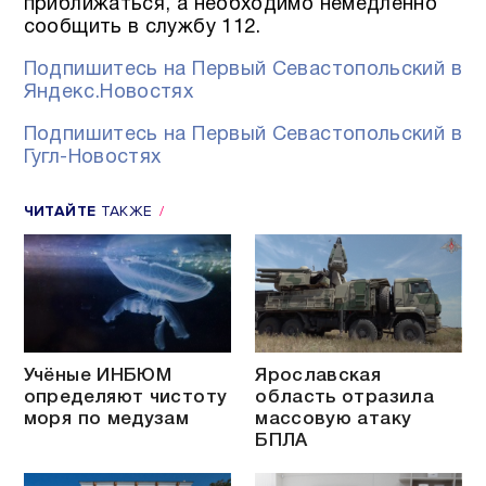
приближаться, а необходимо немедленно
сообщить в службу 112.
Подпишитесь на Первый Севастопольский в
Яндекс.Новостях
Подпишитесь на Первый Севастопольский в
Гугл-Новостях
ЧИТАЙТЕ
ТАКЖЕ
Учёные ИНБЮМ
Ярославская
определяют чистоту
область отразила
моря по медузам
массовую атаку
БПЛА