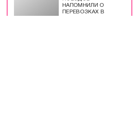
КРЫМУ ПОДЕШЕВЕЛ
ДО 100 РУБЛЕЙ ЗА
ЛИТР
США ИСЧЕРПАЛИ
ЗАПАСЫ РАКЕТ ЗА
ВРЕМЯ ВОЙНЫ С
ИРАНОМ
ПАССАЖИРАМ
ПОЕЗДОВ
НАПОМНИЛИ О
ПЕРЕВОЗКАХ В
КРЫМУ
ПУТИН ПОДПИСАЛ
ЗАКОН О
МОНИТОРИНГЕ ЦЕН
НА ПРОДУКТЫ
ТУРБИЗНЕСУ КРЫМА