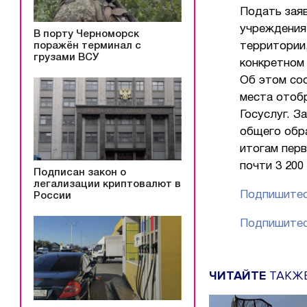
Подать зая
учреждения 
В порту Черноморск
поражён терминал с
территории,
грузами ВСУ
конкретном 
Об этом со
места отоб
Госуслуг. З
общего обр
итогам пер
почти 3 200
Подписан закон о
легализации криптовалют в
Подпишитес
России
Подпишитес
ЧИТАЙТЕ
ТАКЖ