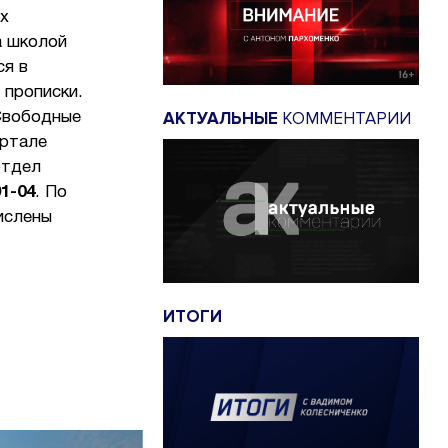
ых
а школой
ся в
 прописки.
АКТУАЛЬНЫЕ
КОММЕНТАРИИ
Свободные
ортале
отдел
91-04
. По
ислены
ИТОГИ