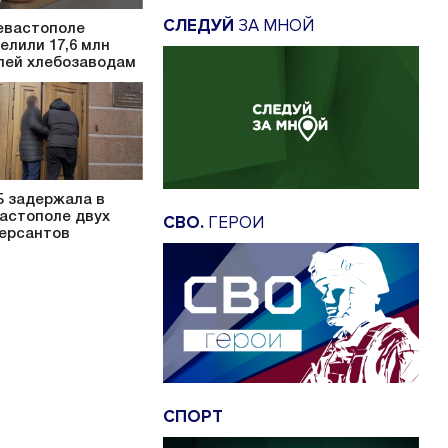
СЛЕДУЙ
ЗА МНОЙ
евастополе
елили 17,6 млн
лей хлебозаводам
 задержала в
астополе двух
СВО.
ГЕРОИ
ерсантов
СПОРТ