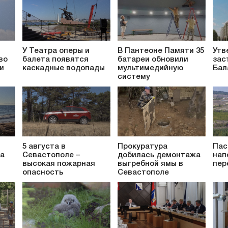
У Театра оперы и
В Пантеоне Памяти 35
Утв
во
балета появятся
батареи обновили
зас
и
каскадные водопады
мультимедийную
Бал
систему
5 августа в
Прокуратура
Пас
за
Севастополе –
добилась демонтажа
нап
высокая пожарная
выгребной ямы в
пер
опасность
Севастополе