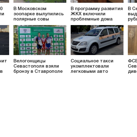
0
В Московском
В программу развития
В С
ли
зоопарке вылупились
ЖКХ включили
выд
полярные совы
проблемные дома
руб
чит
Велогонщицы
Социальное такси
ФСБ
Севастополя взяли
укомплектовали
Сев
ов
бронзу в Ставрополе
легковыми авто
див