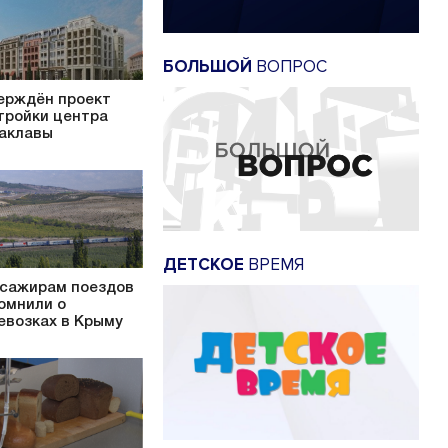
БОЛЬШОЙ
ВОПРОС
ерждён проект
тройки центра
аклавы
ДЕТСКОЕ
ВРЕМЯ
сажирам поездов
омнили о
евозках в Крыму