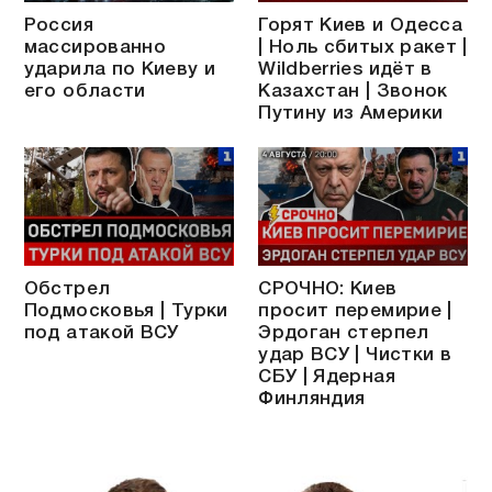
Россия
Горят Киев и Одесса
массированно
| Ноль сбитых ракет |
ударила по Киеву и
Wildberries идёт в
его области
Казахстан | Звонок
Путину из Америки
Обстрел
СРОЧНО: Киев
Подмосковья | Турки
просит перемирие |
под атакой ВСУ
Эрдоган стерпел
удар ВСУ | Чистки в
СБУ | Ядерная
Финляндия