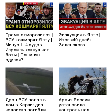
Трамп отморозился |
Эвакуация в Ялте |
ВСУ кошмарят Ялту |
Итог «40 дней»
Минус 114 судов |
Зеленского
Израиль хакнул чат-
боты | Пашинян
сдулся?
Дрон ВСУ попал в
Армия России
дом в Керчи: два
установила
человека погибли
контроль над