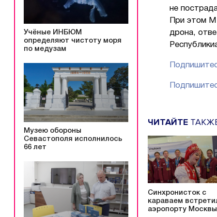
не пострада
При этом М
Учёные ИНБЮМ
дрона, отв
определяют чистоту моря
Республики
по медузам
Подпишитес
Подпишитес
ЧИТАЙТЕ
ТАКЖ
Музею обороны
Севастополя исполнилось
66 лет
Синхронисток с
караваем встрети
аэропорту Москвы