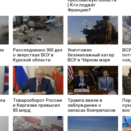
Ярославскую область
| Кто поджёг
Францию?
ли
Расследовано 300 дел
Уничтожен
ВСУ
о зверствах ВСУ в
безэкипажный катер
пот
Курской области
ВСУ в Чёрном море
сол
ила
Товарооборот России
Трампа ввели в
Пор
и Киргизии превысил
заблуждение о
сух
$5 млрд
запасах боеприпасов
вос