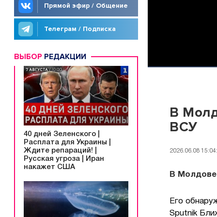
Прямой эфир / Общение
Телеграм / Подписка
ВЫБОР
РЕДАКЦИИ
В Молд
ВСУ
40 дней Зеленского |
Расплата для Украины |
Ждите репараций! |
2026.06.08 15:04
Русская угроза | Иран
накажет США
В Молдове 
Его обнару
Sputnik Бл