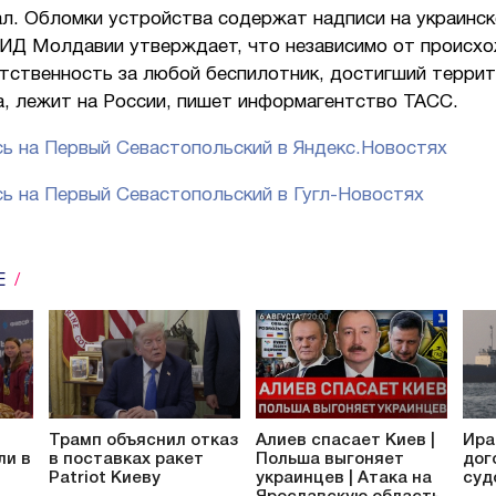
л. Обломки устройства содержат надписи на украинск
ИД Молдавии утверждает, что независимо от происх
етственность за любой беспилотник, достигший терри
а, лежит на России, пишет информагентство ТАСС.
ь на Первый Севастопольский в Яндекс.Новостях
ь на Первый Севастопольский в Гугл-Новостях
Е
Трамп объяснил отказ
Алиев спасает Киев |
Ира
ли в
в поставках ракет
Польша выгоняет
дог
Patriot Киеву
украинцев | Атака на
суд