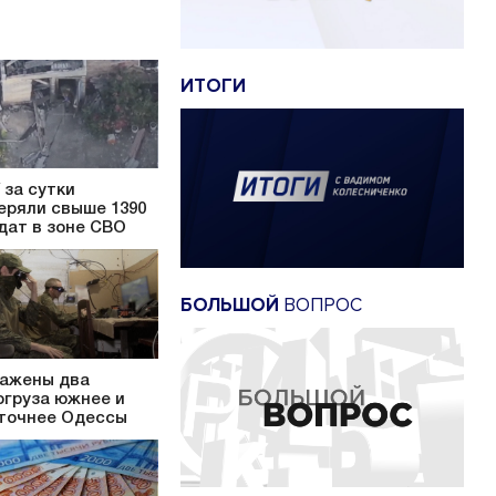
ИТОГИ
 за сутки
еряли свыше 1390
дат в зоне СВО
БОЛЬШОЙ
ВОПРОС
ажены два
огруза южнее и
точнее Одессы