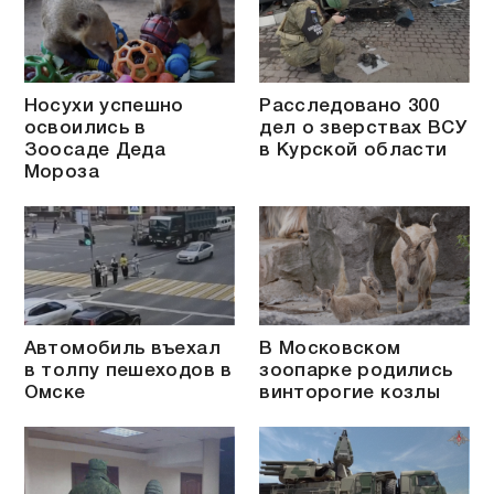
Носухи успешно
Расследовано 300
освоились в
дел о зверствах ВСУ
Зоосаде Деда
в Курской области
Мороза
Автомобиль въехал
В Московском
в толпу пешеходов в
зоопарке родились
Омске
винторогие козлы