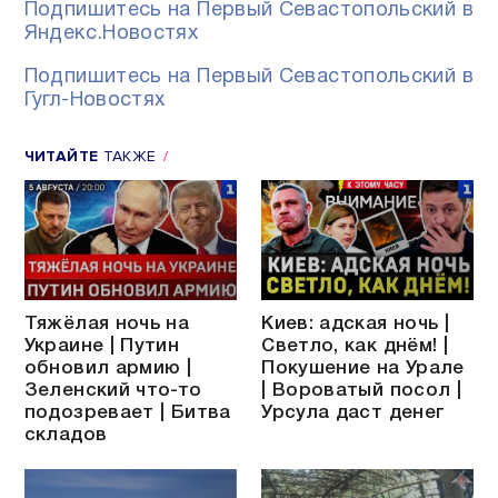
Подпишитесь на Первый Севастопольский в
Яндекс.Новостях
Подпишитесь на Первый Севастопольский в
Гугл-Новостях
ЧИТАЙТЕ
ТАКЖЕ
Тяжёлая ночь на
Киев: адская ночь |
Украине | Путин
Светло, как днём! |
обновил армию |
Покушение на Урале
Зеленский что-то
| Вороватый посол |
подозревает | Битва
Урсула даст денег
складов