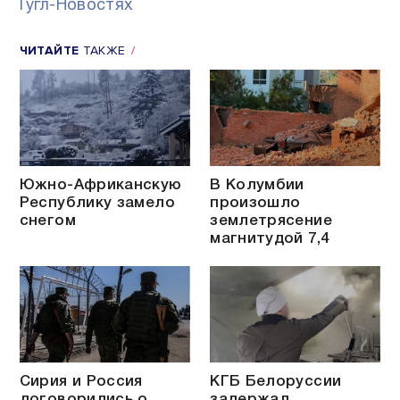
Гугл-Новостях
ЧИТАЙТЕ
ТАКЖЕ
Южно-Африканскую
В Колумбии
Республику замело
произошло
снегом
землетрясение
магнитудой 7,4
Сирия и Россия
КГБ Белоруссии
договорились о
задержал