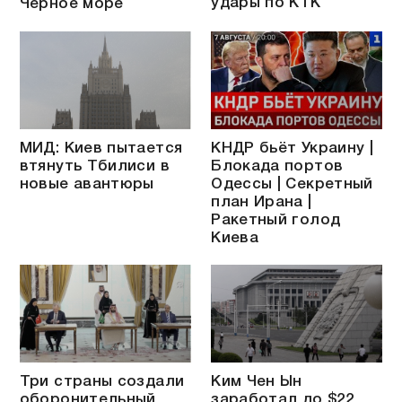
удары по КТК
Чёрное море
МИД: Киев пытается
КНДР бьёт Украину |
втянуть Тбилиси в
Блокада портов
новые авантюры
Одессы | Секретный
план Ирана |
Ракетный голод
Киева
Три страны создали
Ким Чен Ын
оборонительный
заработал до $22