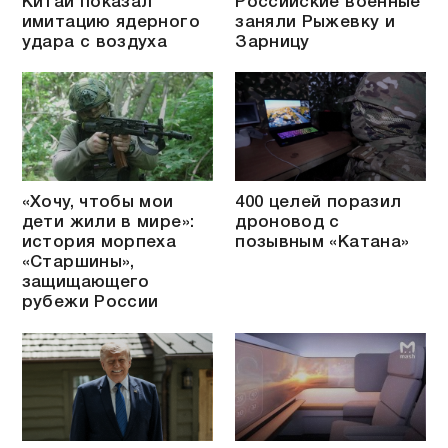
Китай показал
Российские военные
имитацию ядерного
заняли Рыжевку и
удара с воздуха
Зарницу
«Хочу, чтобы мои
400 целей поразил
дети жили в мире»:
дроновод с
история морпеха
позывным «Катана»
«Старшины»,
защищающего
рубежи России