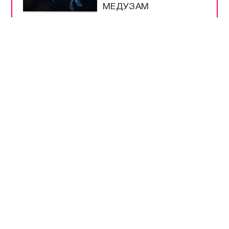
МЕДУЗАМ
МУЗЕЮ ОБОРОНЫ
СЕВАСТОПОЛЯ
ИСПОЛНИЛОСЬ 66
ЛЕТ
ШКОЛЫ
СЕВАСТОПОЛЯ
ПРОВЕРЯЮТ К
НОВОМУ УЧЕБНОМУ
ГОДУ
МЕРЫ
БЕЗОПАСНОСТИ НА
ВЫБОРАХ –
БЕСПРЕЦЕДЕНТНЫЕ
РАЗРЕШЕНЫ
ПРОДАЖА И ВВОЗ
БЕНЗИНА ЕВРО-2 И