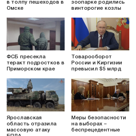
в толпу пешеходов в
зоопарке родились
Омске
винторогие козлы
ФСБ пресекла
Товарооборот
теракт подростков в
России и Киргизии
Приморском крае
превысил $5 млрд
Ярославская
Меры безопасности
область отразила
на выборах –
массовую атаку
беспрецедентные