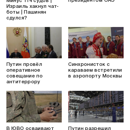
президентом ОАЭ
Минус 114 судов |
Израиль хакнул чат-
боты | Пашинян
сдулся?
Путин провёл
Синхронисток с
оперативное
караваем встретили
совещание по
в аэропорту Москвы
антитеррору
В ЮВО осваивают
Путин разрешил