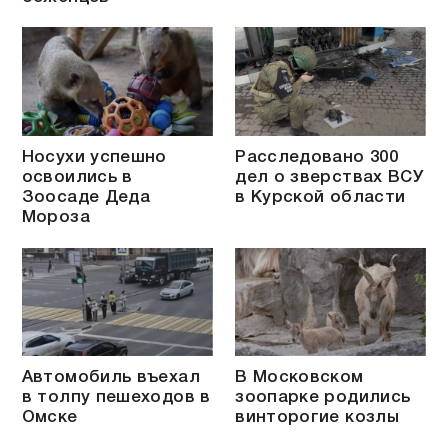
Носухи успешно
Расследовано 300
освоились в
дел о зверствах ВСУ
Зоосаде Деда
в Курской области
Мороза
Автомобиль въехал
В Московском
в толпу пешеходов в
зоопарке родились
Омске
винторогие козлы