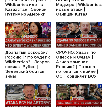
| Ноль сбитых ракет |
БПЛА | Страх
Wildberries идёт в
Мадьяра | Wildberries:
Казахстан | Звонок
новые атаки |
Путину из Америки
Санкции Китая
Драпатый оскорбил
СРОЧНО: Удары по
Россию | Что будет с
Одессе и Сумам |
Wildberries? | Лавров
Алиев заменит
прижал Рубио |
Россию? | Польша
Зеленский боится
готовится к войне |
зимы
ООН обвиняет ВСУ