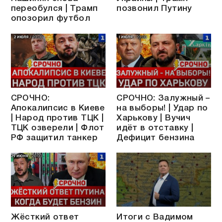
переобулся | Трамп
позвонил Путину
опозорил футбол
СРОЧНО:
СРОЧНО: Залужный –
Апокалипсис в Киеве
на выборы! | Удар по
| Народ против ТЦК |
Харькову | Вучич
ТЦК озверели | Флот
идёт в отставку |
РФ защитил танкер
Дефицит бензина
Жёсткий ответ
Итоги с Вадимом