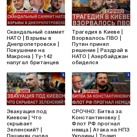
Скандальный саммит
Трагедия в Киеве |
НАТО | Взрывы в
Взорвалось ПВО |
Днепропетровске |
Путин принял
Покушение на
решение | Раздрай в
Макрона | Ту-142
НАТО | Азербайджан
напугал британцев
обиделся
Эвакуация под
СРОЧНО: Битва за
Киевом | Что
Константиновку |
скрывает
Флот РФ прогнал
Зеленский? |
немца | Атака на НПЗ
Пашинян снова
Украины | Трамп