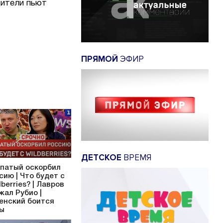
одители пьют
ПРЯМОЙ
ЭФИР
ДЕТСКОЕ
ВРЕМЯ
патый оскорбил
сию | Что будет с
dberries? | Лавров
жал Рубио |
енский боится
ы