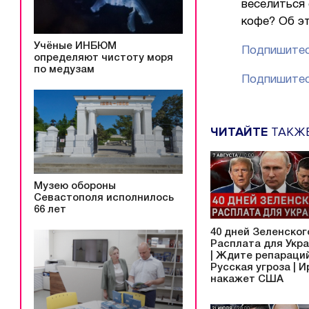
веселиться 
кофе? Об э
Учёные ИНБЮМ
Подпишитес
определяют чистоту моря
по медузам
Подпишитес
ЧИТАЙТЕ
ТАКЖ
Музею обороны
Севастополя исполнилось
66 лет
40 дней Зеленского
Расплата для Укр
| Ждите репараций
Русская угроза | И
накажет США