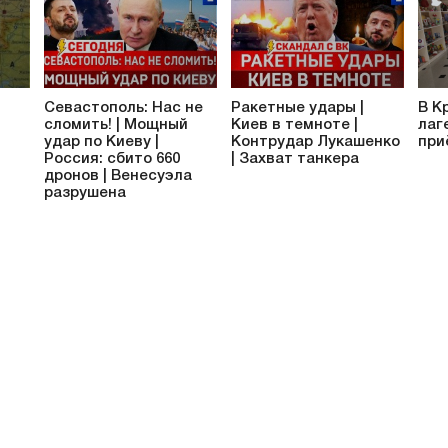
Севастополь: Нас не
Ракетные удары |
В К
сломить! | Мощный
Киев в темноте |
лаг
удар по Киеву |
Контрудар Лукашенко
при
Россия: сбито 660
| Захват танкера
дронов | Венесуэла
разрушена