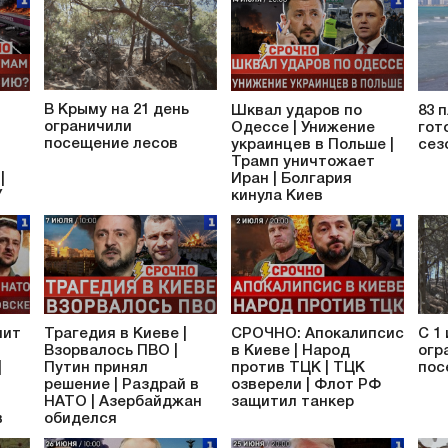
В Крыму на 21 день
Шквал ударов по
83 
ограничили
Одессе | Унижение
гот
посещение лесов
украинцев в Польше |
сез
Трамп уничтожает
|
Иран | Болгария
У
кинула Киев
мит
Трагедия в Киеве |
СРОЧНО: Апокалипсис
С 1
Взорвалось ПВО |
в Киеве | Народ
огр
|
Путин принял
против ТЦК | ТЦК
пос
решение | Раздрай в
озверели | Флот РФ
НАТО | Азербайджан
защитил танкер
в
обиделся