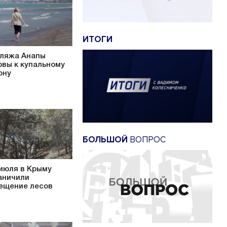
ИТОГИ
пляжа Анапы
овы к купальному
ону
БОЛЬШОЙ
ВОПРОС
 июля в Крыму
аничили
ещение лесов