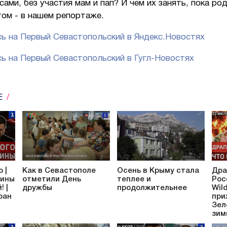
сами, без участия мам и пап? И чем их занять, пока р
том - в нашем репортаже.
ь на Первый Севастопольский в Яндекс.Новостях
ь на Первый Севастопольский в Гугл-Новостях
Е
 |
Как в Севастополе
Осень в Крыму стала
Дра
аины
отметили День
теплее и
Рос
! |
дружбы
продолжительнее
Wil
ран
при
Зел
зим