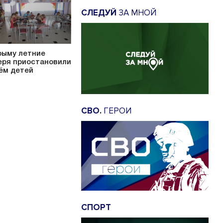
СЛЕДУЙ
ЗА МНОЙ
рыму летние
еря приостановили
ём детей
СВО.
ГЕРОИ
СПОРТ