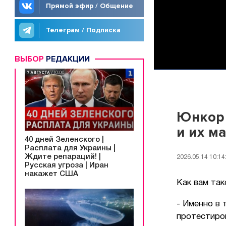
Прямой эфир / Общение
Телеграм / Подписка
ВЫБОР
РЕДАКЦИИ
Юнкоры
и их м
40 дней Зеленского |
Расплата для Украины |
Ждите репараций! |
2026.05.14 10:14
Русская угроза | Иран
накажет США
Как вам так
- Именно в
протестиро