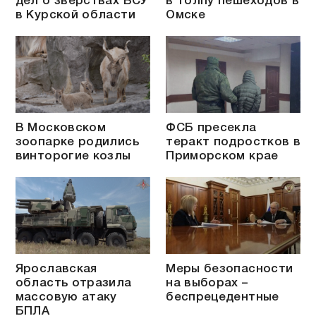
дел о зверствах ВСУ
в толпу пешеходов в
в Курской области
Омске
В Московском
ФСБ пресекла
зоопарке родились
теракт подростков в
винторогие козлы
Приморском крае
Ярославская
Меры безопасности
область отразила
на выборах –
массовую атаку
беспрецедентные
БПЛА