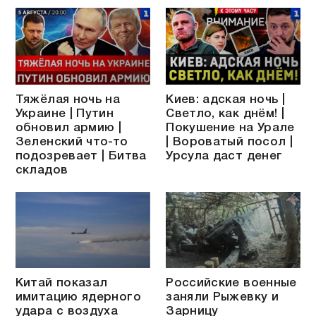
Тяжёлая ночь на
Киев: адская ночь |
Украине | Путин
Светло, как днём! |
обновил армию |
Покушение на Урале
Зеленский что-то
| Вороватый посол |
подозревает | Битва
Урсула даст денег
складов
Китай показал
Российские военные
имитацию ядерного
заняли Рыжевку и
удара с воздуха
Зарницу