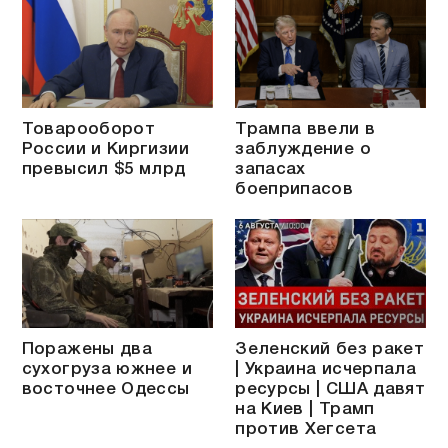
Товарооборот
Трампа ввели в
России и Киргизии
заблуждение о
превысил $5 млрд
запасах
боеприпасов
Поражены два
Зеленский без ракет
сухогруза южнее и
| Украина исчерпала
восточнее Одессы
ресурсы | США давят
на Киев | Трамп
против Хегсета