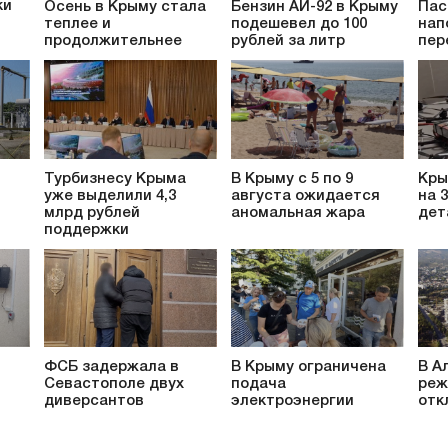
ки
Осень в Крыму стала
Бензин АИ-92 в Крыму
Пас
теплее и
подешевел до 100
нап
продолжительнее
рублей за литр
пер
Турбизнесу Крыма
В Крыму с 5 по 9
Кры
уже выделили 4,3
августа ожидается
на 
млрд рублей
аномальная жара
дет
поддержки
ФСБ задержала в
В Крыму ограничена
В А
Севастополе двух
подача
реж
диверсантов
электроэнергии
отк