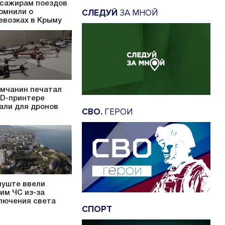
сажирам поездов
СЛЕДУЙ
ЗА МНОЙ
омнили о
евозках в Крыму
мчанин печатал
3D-принтере
али для дронов
СВО.
ГЕРОИ
луште ввели
им ЧС из-за
лючения света
СПОРТ