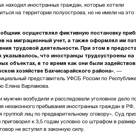
ых находил иностранных граждан, которые хотели
ться на территории полуострова, но не имели на это
ообщник осуществлял фиктивную постановку при
в на миграционный учет, а также оформлял им па
ения трудовой деятельности. При этом в предост
 указывалось, что иностранцы трудоустроены на
ых объектах, в то время как они были задействов
рском хозяйстве Бахчисарайского района»
, —
ициальный представитель УФСБ России по Республик
ю Елена Варламова.
и мужчин возбудили и расследовали уголовное дело п
я незаконного пребывания иностранных граждан в РФ,
я группой лиц по предварительному сговору». Суд при
 приговорил к 3,5 годам условно со штрафом в размер
говор не вступил в законную силу.