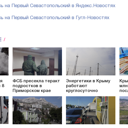
ь на Первый Севастопольский в Яндекс.Новостях
ь на Первый Севастопольский в Гугл-Новостях
Е
ся
ФСБ пресекла теракт
Энергетики в Крыму
Кры
 8
подростков в
работают
млн
Приморском крае
круглосуточно
пос