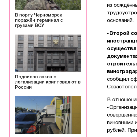
из осждённ
трудоустрои
В порту Черноморск
поражён терминал с
оснований.
грузами ВСУ
«Второй с
иностранце
осуществл
документах
строительн
винограда
Подписан закон о
сообщил оф
легализации криптовалют в
Севастопол
России
В отношени
«Организаци
совершенна
виновными и
рублей. При