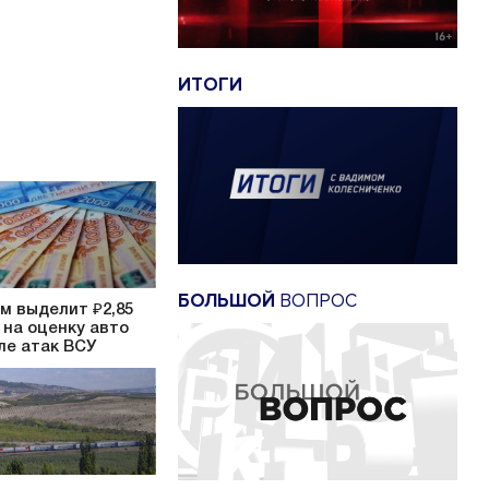
ИТОГИ
БОЛЬШОЙ
ВОПРОС
м выделит ₽2,85
 на оценку авто
ле атак ВСУ