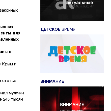
 законных
бывших
ДЕТСКОЕ
ВРЕМЯ
тенты для
авленных
аны в
е Крым и
ВНИМАНИЕ
о статье
знал мужчин
е 245 тысяч