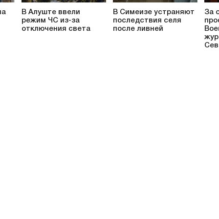
на
В Алуште ввели
В Симеизе устраняют
За 
режим ЧС из-за
последствия селя
про
отключения света
после ливней
Вое
жур
Сев