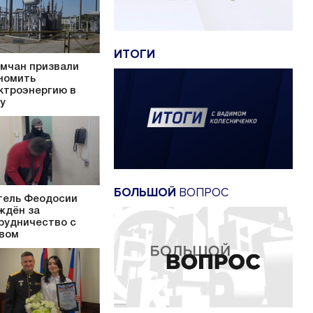
ИТОГИ
мчан призвали
номить
ктроэнергию в
у
БОЛЬШОЙ
ВОПРОС
ель Феодосии
ждён за
рудничество с
вом