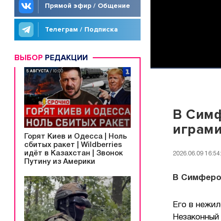
Прямой эфир / Общение
Телеграм / Подписка
ВЫБОР
РЕДАКЦИИ
В Симф
играм
Горят Киев и Одесса | Ноль
сбитых ракет | Wildberries
идёт в Казахстан | Звонок
2026.06.09 16:54
Путину из Америки
В Симферо
Его в нежи
Незаконный 