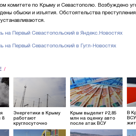
ом комитете по Крыму и Севастополю. Возбуждено уг
дены обыски и изъятия. Обстоятельства преступления
 устанавливаются.
ь на Первый Севастопольский в Яндекс.Новостях
ь на Первый Севастопольский в Гугл-Новостях
Е
В К
ся
Энергетики в Крыму
Крым выделит ₽2,85
ВСУ
 8
работают
млн на оценку авто
жит
круглосуточно
после атак ВСУ