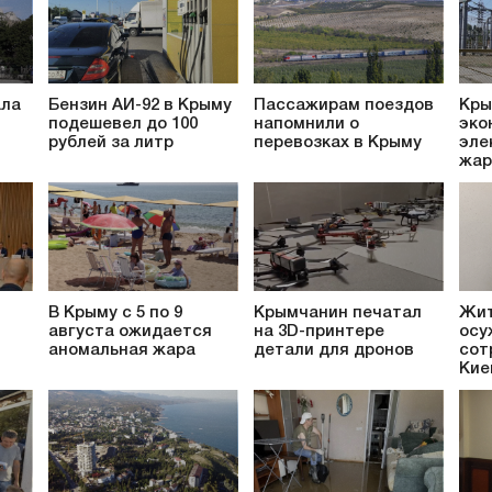
ала
Бензин АИ-92 в Крыму
Пассажирам поездов
Кры
подешевел до 100
напомнили о
эко
рублей за литр
перевозках в Крыму
эле
жар
В Крыму с 5 по 9
Крымчанин печатал
Жит
августа ожидается
на 3D-принтере
осу
аномальная жара
детали для дронов
сот
Кие