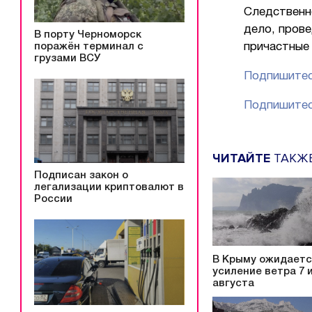
Следственн
дело, прове
В порту Черноморск
поражён терминал с
причастные
грузами ВСУ
Подпишитес
Подпишитес
ЧИТАЙТЕ
ТАКЖ
Подписан закон о
легализации криптовалют в
России
В Крыму ожидает
усиление ветра 7 и
августа