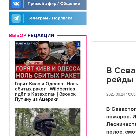
Прямой эфир / Общение
Телеграм / Подписка
ВЫБОР
РЕДАКЦИИ
В Сева
рейды
Горят Киев и Одесса | Ноль
сбитых ракет | Wildberries
идёт в Казахстан | Звонок
2025.06.24 18:08
Путину из Америки
В Севасто
пожаров. 
Лесничест
полос, смо