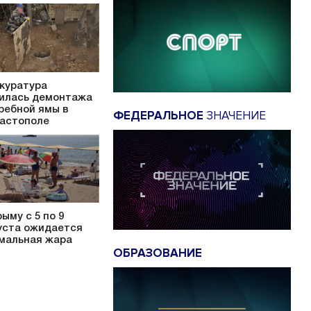
куратура
илась демонтажа
ребной ямы в
ФЕДЕРАЛЬНОЕ
ЗНАЧЕНИЕ
астополе
рыму с 5 по 9
уста ожидается
мальная жара
ОБРАЗОВАНИЕ