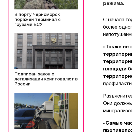
режима.
В порту Черноморск
поражён терминал с
С начала г
грузами ВСУ
более одног
непотушенны
«Также не 
территории
территори
площади бо
Подписан закон о
территори
легализации криптовалют в
профилакти
России
Разъясните
Они должны 
минерализо
«Самые час
противопо