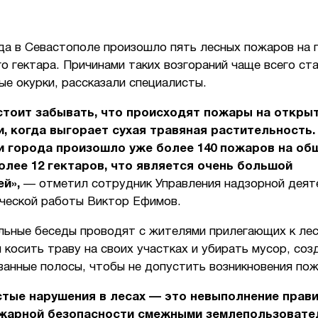
ода в Севастополе произошло пять лесных пожаров на
о гектара. Причинами таких возгораний чаще всего ст
е окурки, рассказали специалисты.
стоит забывать, что происходят пожары на откры
, когда выгорает сухая травяная растительность.
и города произошло уже более 140 пожаров на об
лее 12 гектаров, что является очень большой
ей»,
— отметил сотрудник Управления надзорной деят
ческой работы Виктор Ефимов.
льные беседы проводят с жителями прилегающих к ле
косить траву на своих участках и убирать мусор, соз
ванные полосы, чтобы не допустить возникновения пож
тые нарушения в лесах — это невыполнение прав
жарной безопасности смежными землепользовате