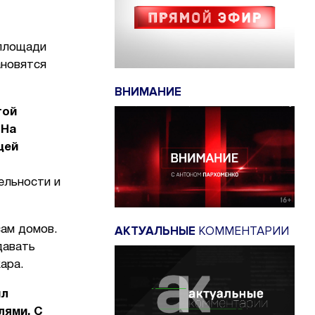
 площади
ановятся
ВНИМАНИЕ
той
 На
щей
ельности и
АКТУАЛЬНЫЕ
КОММЕНТАРИИ
сам домов.
давать
ара.
ил
лями. С