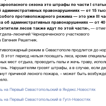
ароопасного сезона это штрафы по части I статьи
 административных правонарушениях — от 15 тыс
собого противопожарного режима — это уже III ча
са об административных правонарушениях — от 40
сетители лесов также идут по этой части»,
— отме
отдела–лесничий Чернореченского участкового
 Евгения Решетник.
тивопожарный режим в Севастополе продлится до но
 В этот период нельзя посещать леса, кроме специаль
ных мест отдыха, проводить палы и жечь траву, испол
онь. Нарушителям грозят штрафы, а в случае, если д
анут причиной лесного пожара, – может быть возбужде
ело.
ь на Первый Севастопольский в Яндекс.Новостях
ь на Первый Севастопольский в Гугл-Новостях