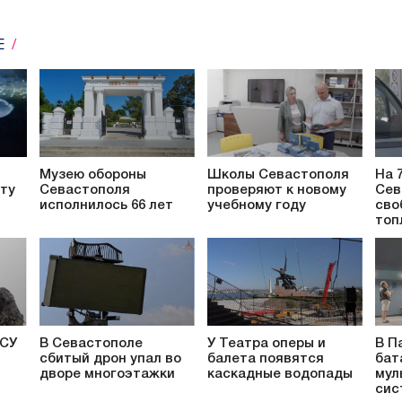
Е
Музею обороны
Школы Севастополя
На 
ту
Севастополя
проверяют к новому
Сев
исполнилось 66 лет
учебному году
сво
топ
ВСУ
В Севастополе
У Театра оперы и
В П
сбитый дрон упал во
балета появятся
бат
дворе многоэтажки
каскадные водопады
мул
сис