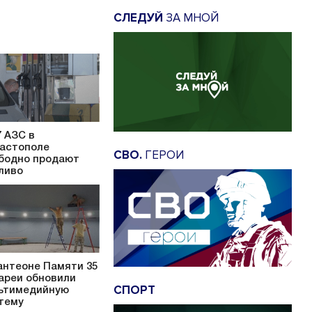
СЛЕДУЙ
ЗА МНОЙ
7 АЗС в
астополе
СВО.
ГЕРОИ
бодно продают
ливо
антеоне Памяти 35
ареи обновили
СПОРТ
ьтимедийную
тему