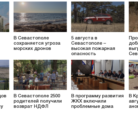
В Севастополе
5 августа в
Про
сохраняется угроза
Севастополе –
доб
морских дронов
высокая пожарная
выг
опасность
Сев
дов
В Севастополе 2500
В программу развития
В К
родителей получили
ЖКХ включили
авг
му
возврат НДФЛ
проблемные дома
ано