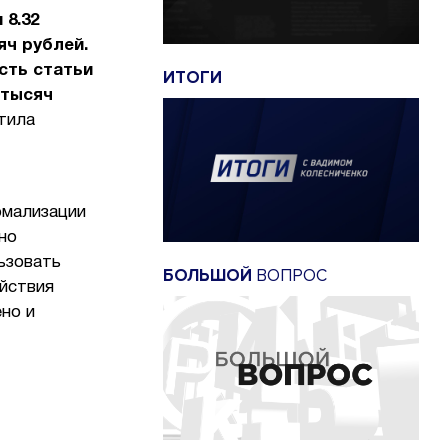
 8.32
яч рублей.
сть статьи
ИТОГИ
 тысяч
тила
рмализации
но
ьзовать
БОЛЬШОЙ
ВОПРОС
ействия
но и