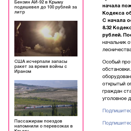
Бензин АИ-92 в Крыму
начала пож
подешевел до 100 рублей за
литр
Кодекса об
С начала о
8.32 Кодек
рублей. По
начальник 
лесничества
США исчерпали запасы
Особый про
ракет за время войны с
обстановки.
Ираном
оборудован
открытый ог
граждан ст
уголовное д
Подпишитес
Пассажирам поездов
Подпишитес
напомнили о перевозках в