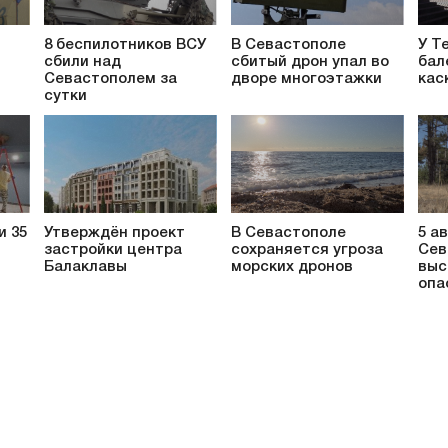
8 беспилотников ВСУ
В Севастополе
У Т
сбили над
сбитый дрон упал во
бал
т
Севастополем за
дворе многоэтажки
кас
сутки
и 35
Утверждён проект
В Севастополе
5 а
застройки центра
сохраняется угроза
Сев
Балаклавы
морских дронов
выс
опа