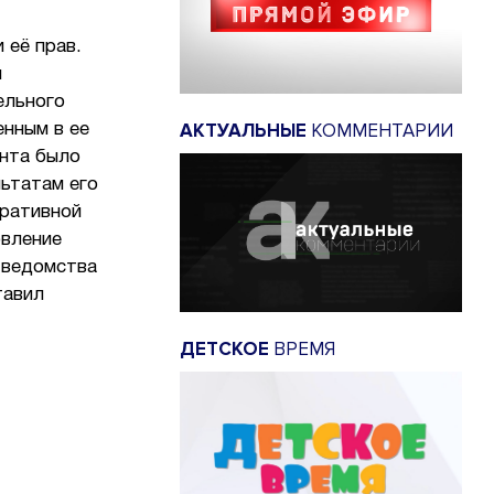
 её прав.
я
ельного
АКТУАЛЬНЫЕ
КОММЕНТАРИИ
енным в ее
нта было
ьтатам его
тративной
овление
 ведомства
тавил
ДЕТСКОЕ
ВРЕМЯ