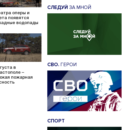
СЛЕДУЙ
ЗА МНОЙ
еатра оперы и
ета появятся
кадные водопады
СВО.
ГЕРОИ
вгуста в
астополе –
окая пожарная
сность
СПОРТ