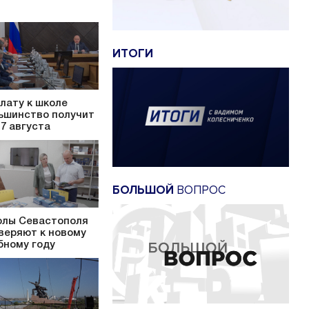
ИТОГИ
лату к школе
ьшинство получит
17 августа
БОЛЬШОЙ
ВОПРОС
лы Севастополя
веряют к новому
бному году