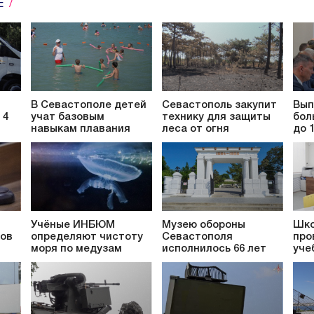
Е
В Севастополе детей
Севастополь закупит
Вып
 4
учат базовым
технику для защиты
бол
навыкам плавания
леса от огня
до 
Учёные ИНБЮМ
Музею обороны
Шко
ков
определяют чистоту
Севастополя
про
моря по медузам
исполнилось 66 лет
уче