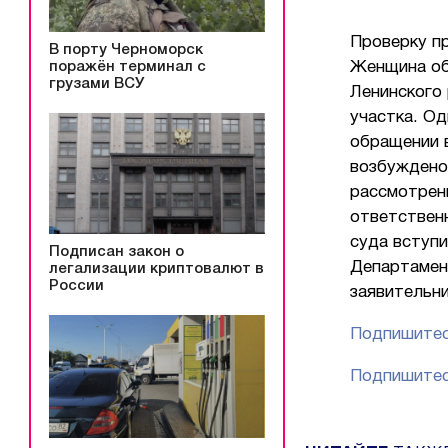
Проверку п
В порту Черноморск
поражён терминал с
Женщина об
грузами ВСУ
Ленинского 
участка. Од
обращении 
возбуждено
рассмотрен
ответственн
суда вступ
Подписан закон о
Департамен
легализации криптовалют в
России
заявительн
Подпишитес
Подпишитес