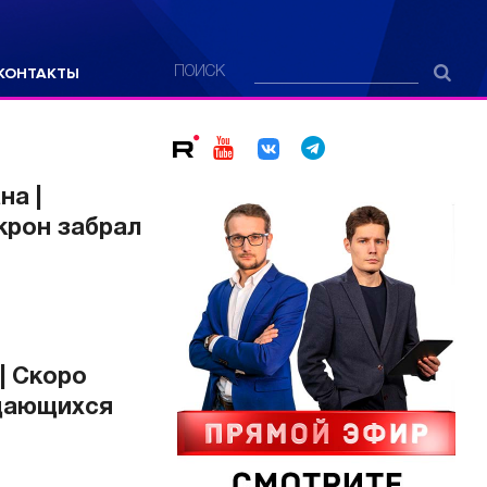
КОНТАКТЫ
ПОИСК
а |
крон забрал
| Скоро
ыдающихся