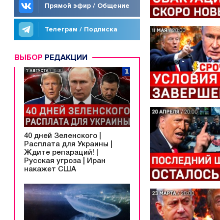
Прямой эфир / Общение
Телеграм / Подписка
ВЫБОР
РЕДАКЦИИ
40 дней Зеленского |
Расплата для Украины |
Ждите репараций! |
Русская угроза | Иран
накажет США