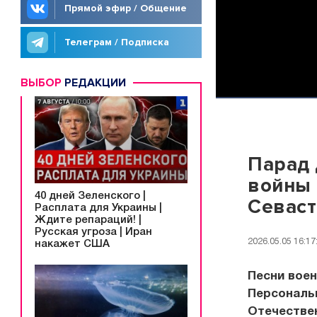
Прямой эфир / Общение
Телеграм / Подписка
ВЫБОР
РЕДАКЦИИ
Парад 
войны 
40 дней Зеленского |
Севас
Расплата для Украины |
Ждите репараций! |
Русская угроза | Иран
2026.05.05 16:17
накажет США
Песни воен
Персональ
Отечестве