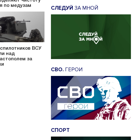
еделяют чистоту
я по медузам
СЛЕДУЙ
ЗА МНОЙ
еспилотников ВСУ
ли над
астополем за
ки
СВО.
ГЕРОИ
СПОРТ