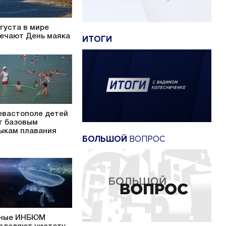
вгуста в мире
ечают День маяка
ИТОГИ
евастополе детей
т базовым
ыкам плавания
БОЛЬШОЙ
ВОПРОС
ные ИНБЮМ