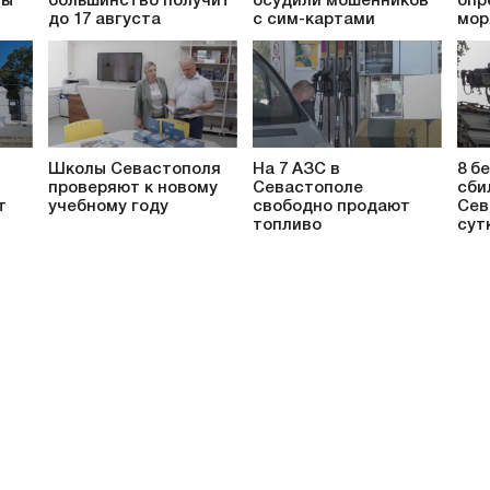
ты
большинство получит
осудили мошенников
опр
до 17 августа
с сим-картами
мор
Школы Севастополя
На 7 АЗС в
8 б
проверяют к новому
Севастополе
сби
т
учебному году
свободно продают
Сев
топливо
сут