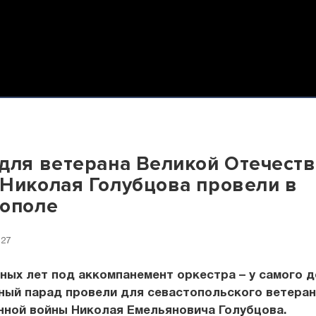
для ветерана Великой Отечест
Николая Голубцова провели в
тополе
:27
ных лет под аккомпанемент оркестра – у самого д
ный парад провели для севастопольского ветеран
нной войны Николая Емельяновича Голубцова.