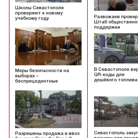
Школы Севастополя
проверяют к новому
Развожаев провер
учебному году
Штаб общественн
поддержки
В Севастополе ве
Меры безопасности на
QR-коды для
выборах –
дешёвого топлива
беспрецедентные
Севастополь заку
Разрешены продажа и ввоз