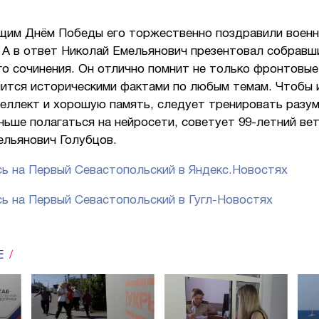
щим Днём Победы его торжественно поздравили военн
 А в ответ Николай Емельянович презентовал собравш
о сочинения. Он отлично помнит не только фронтовые 
лится историческими фактами по любым темам. Чтобы 
теллект и хорошую память, следует тренировать разу
ньше полагаться на нейросети, советует 99-летний ве
ельянович Голубцов.
ь на Первый Севастопольский в Яндекс.Новостях
ь на Первый Севастопольский в Гугл-Новостях
Е