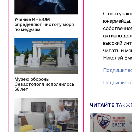
С наступаю
Учёные ИНБЮМ
юнармейцы.
определяют чистоту моря
собственног
по медузам
активно де
высокий ин
читать и ме
Николай Ем
Подпишитес
Музею обороны
Подпишитес
Севастополя исполнилось
66 лет
ЧИТАЙТЕ
ТАКЖ