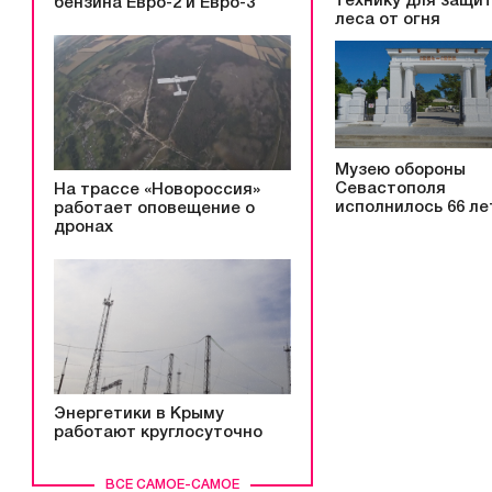
технику для защи
бензина Евро-2 и Евро-3
леса от огня
Музею обороны
Севастополя
На трассе «Новороссия»
исполнилось 66 ле
работает оповещение о
дронах
Энергетики в Крыму
работают круглосуточно
ВСЕ САМОЕ-САМОЕ