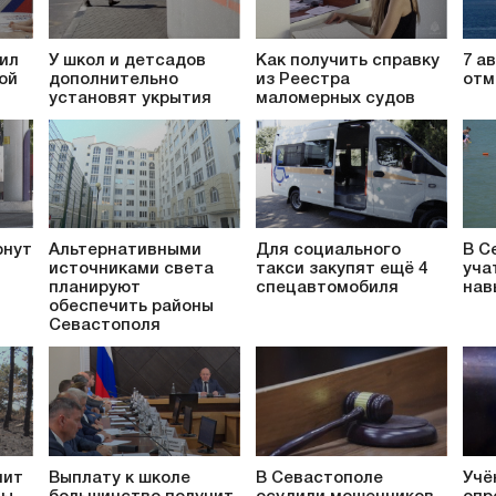
ил
У школ и детсадов
Как получить справку
7 а
ой
дополнительно
из Реестра
отм
установят укрытия
маломерных судов
рнут
Альтернативными
Для социального
В С
источниками света
такси закупят ещё 4
уча
планируют
спецавтомобиля
нав
обеспечить районы
Севастополя
пит
Выплату к школе
В Севастополе
Учё