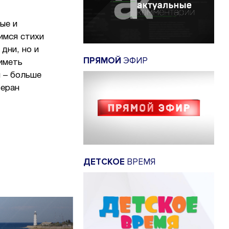
ые и
имся стихи
дни, но и
ПРЯМОЙ
ЭФИР
иметь
м – больше
теран
ДЕТСКОЕ
ВРЕМЯ