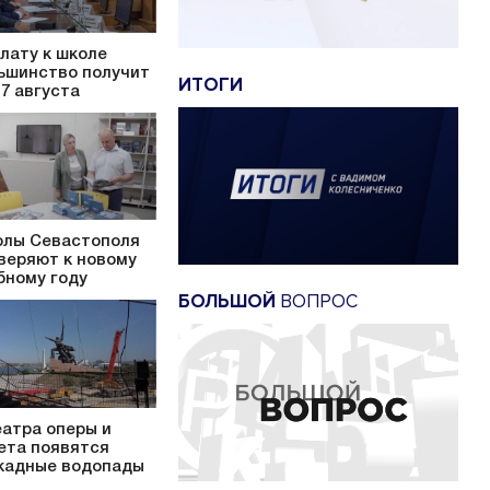
лату к школе
ьшинство получит
ИТОГИ
17 августа
лы Севастополя
веряют к новому
бному году
БОЛЬШОЙ
ВОПРОС
еатра оперы и
ета появятся
кадные водопады