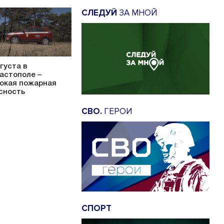
СЛЕДУЙ
ЗА МНОЙ
вгуста в
астополе –
окая пожарная
сность
СВО.
ГЕРОИ
СПОРТ