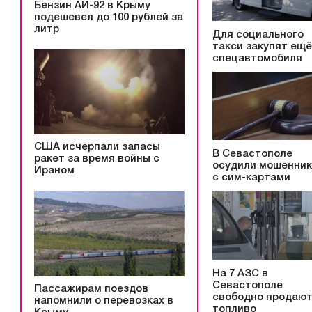
Бензин АИ-92 в Крыму
подешевел до 100 рублей за
литр
Для социального
такси закупят ещё
спецавтомобиля
США исчерпали запасы
В Севастополе
ракет за время войны с
осудили мошенни
Ираном
с сим-картами
На 7 АЗС в
Севастополе
Пассажирам поездов
свободно продаю
напомнили о перевозках в
топливо