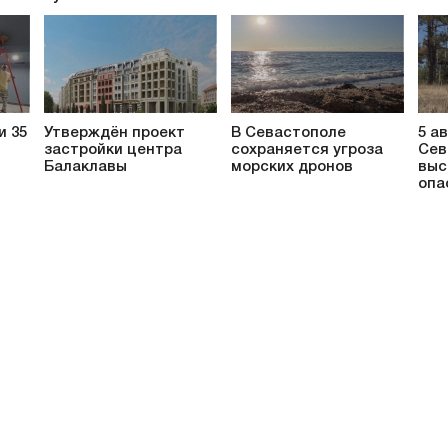
и 35
Утверждён проект
В Севастополе
5 а
застройки центра
сохраняется угроза
Сев
Балаклавы
морских дронов
выс
опа