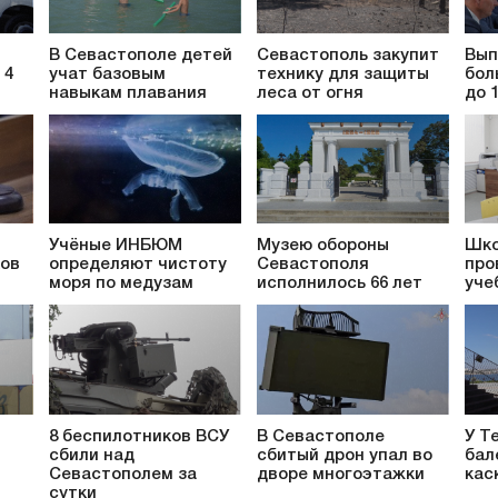
В Севастополе детей
Севастополь закупит
Вып
 4
учат базовым
технику для защиты
бол
навыкам плавания
леса от огня
до 
Учёные ИНБЮМ
Музею обороны
Шко
ков
определяют чистоту
Севастополя
про
моря по медузам
исполнилось 66 лет
уче
8 беспилотников ВСУ
В Севастополе
У Т
сбили над
сбитый дрон упал во
бал
т
Севастополем за
дворе многоэтажки
кас
сутки