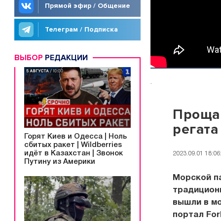
Прямой эфир / Общение
Телеграм / Подписка
ВЫБОР
РЕДАКЦИИ
.
Прощай
регата
Горят Киев и Одесса | Ноль
сбитых ракет | Wildberries
идёт в Казахстан | Звонок
2023.09.01 18:06
Путину из Америки
Морской па
традиционн
вышли в мо
портал For