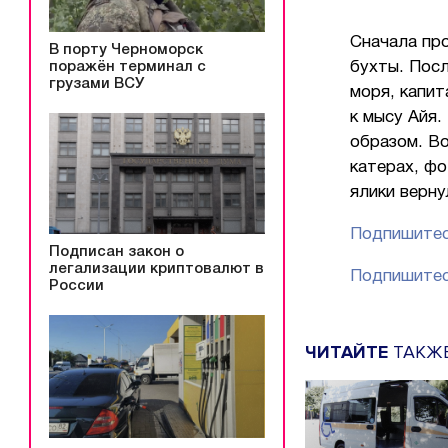
Сначала про
В порту Черноморск
поражён терминал с
бухты. Посл
грузами ВСУ
моря, капит
к мысу Айя
образом. Во
катерах, ф
ялики верну
Подпишитес
Подписан закон о
легализации криптовалют в
Подпишитес
России
ЧИТАЙТЕ
ТАКЖ