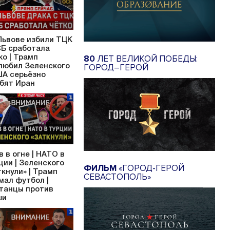
Львове избили ТЦК
СБ сработала
80
ЛЕТ ВЕЛИКОЙ ПОБЕДЫ:
ко | Трамп
ГОРОД–ГЕРОЙ
любил Зеленского
ША серьёзно
бят Иран
в в огне | НАТО в
ции | Зеленского
ФИЛЬМ
«ГОРОД-ГЕРОЙ
ткнули» | Трамп
СЕВАСТОПОЛЬ»
мал футбол |
танцы против
ши