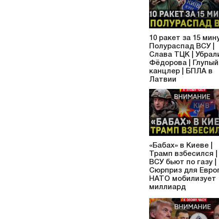
10 ракет за 15 мину
Полураспад ВСУ |
Слава ТЦК | Убрал
Фёдорова | Глупый
канцлер | БПЛА в
Латвии
«Бабах» в Киеве |
Трамп взбесился |
ВСУ бьют по газу |
Сюрприз для Европ
НАТО мобилизует
миллиард