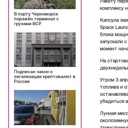
Ракету пере
комплексу н
В порту Черноморск
поражён терминал с
Капсула эки
грузами ВСУ
Space Launc
блока мощно
запускали с
момент нача
На стартов
двухнедель
Подписан закон о
легализации криптовалют в
Утром 3 апр
России
топлива и о
останавлива
убедиться в
Лунная мисс
околоземную
транслунны