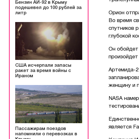
Бензин АИ-92 в Крыму
подешевел до 100 рублей за
Орион отпра
литр
Во время св
спутников р
глубокой ко
Он обойдет
произойдет 
США исчерпали запасы
Артемида-2 
ракет за время войны с
Ираном
запланиров
женщину и 
NASA намер
тестировани
Единственн
является Fa
Пассажирам поездов
напомнили о перевозках в