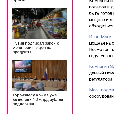
Крыму
Компания И
полетов в 
быть готов 
мощнее и де
обходиться 
Илон Маск: 
мощная на с
Путин подписал закон о
мониторинге цен на
Несмотря н
продукты
году, увере
Компания S
данный мом
регулятора,
Маск подсч
Турбизнесу Крыма уже
оборудовани
выделили 4,3 млрд рублей
поддержки