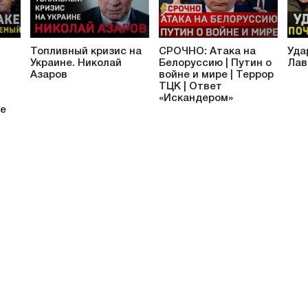
Топливный кризис на
СРОЧНО: Атака на
Уда
Украине. Николай
Белоруссию | Путин о
Лав
Азаров
войне и мире | Террор
ТЦК | Ответ
«Искандером»
ие