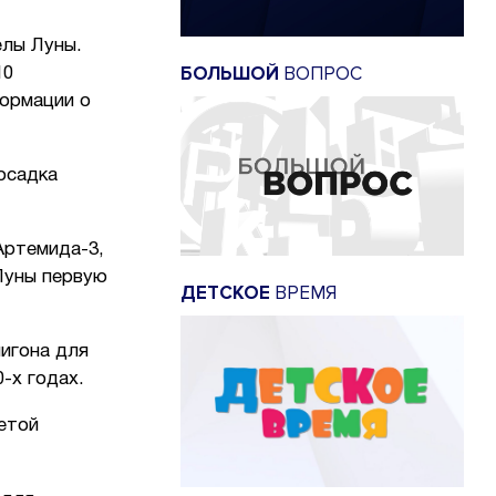
елы Луны.
БОЛЬШОЙ
ВОПРОС
10
формации о
осадка
Артемида-3,
Луны первую
ДЕТСКОЕ
ВРЕМЯ
игона для
-х годах.
етой