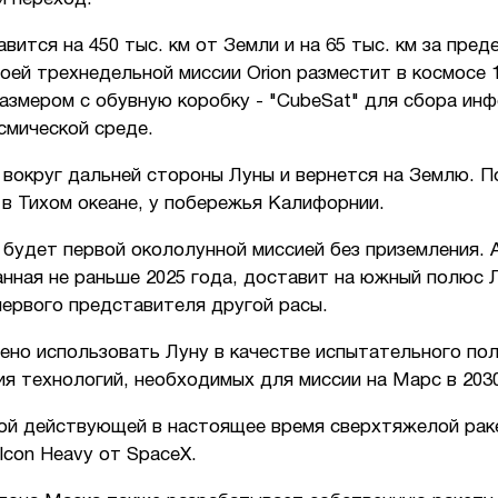
вится на 450 тыс. км от Земли и на 65 тыс. км за пред
оей трехнедельной миссии Orion разместит в космосе 
азмером с обувную коробку - "CubeSat" для сбора ин
смической среде.
 вокруг дальней стороны Луны и вернется на Землю. П
в Тихом океане, у побережья Калифорнии.
будет первой окололунной миссией без приземления. 
анная не раньше 2025 года, доставит на южный полюс 
первого представителя другой расы.
ено использовать Луну в качестве испытательного пол
я технологий, необходимых для миссии на Марс в 2030
ой действующей в настоящее время сверхтяжелой рак
lcon Heavy от SpaceX.