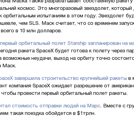
лона Маска также разрабатывает собственную ракету
дальний космос. Это многоразовый звездолет, который
к орбитальным испытаниям в этом году. Звездолет бу
шевле, чем SLS. Маск считает, что со временем запус
всего в 10 млн долларов.
первый орбитальный полет Starship запланирован на м
егодня ракета SpaceX будет готова к полету через па
а возможные неудачи, выход на орбиту точно состоитс
н Маск.
paceX завершила строительство крупнейшей ракеты
в 
ент компания SpaceX ожидает разрешение от американ
 чтобы провести первый орбитальный полет ракеты.
итал стоимость отправки людей на Марс
. Вместе с гр
ем такая поездка обойдется в $1трлн.