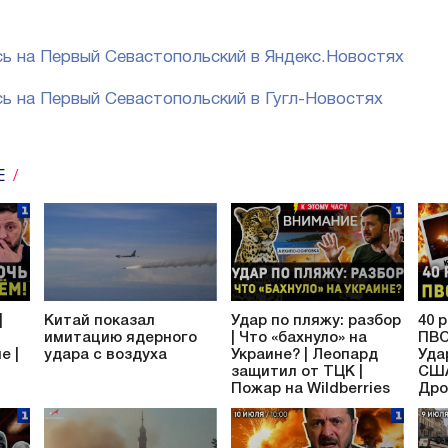
ь на Первый Севастопольский в Яндекс.Новостях
ь на Первый Севастопольский в Гугл-Новостях
Е
|
Китай показал
Удар по пляжу: разбор
40 
имитацию ядерного
| Что «бахнуло» на
ПВО
е |
удара с воздуха
Украине? | Леопард
Уда
защитил от ТЦК |
США
Пожар на Wildberries
Дро