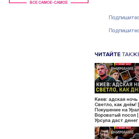
ВСЕ САМОЕ-САМОЕ
Подпишитес
Подпишитес
ЧИТАЙТЕ
ТАКЖ
Киев: адская ночь 
Светло, как днём! |
Покушение на Урал
Вороватый посол |
Урсула даст денег