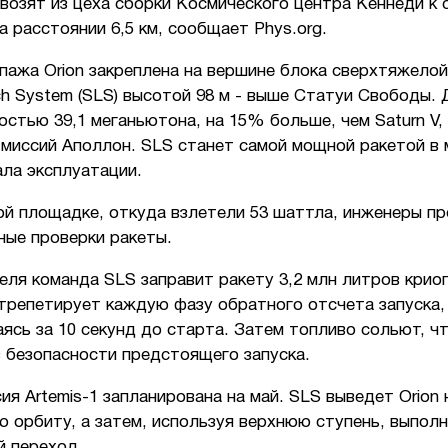
возят из цеха сборки Космического центра Кеннеди к
а расстоянии 6,5 км, сообщает Phys.org.
пажа Orion закреплена на вершине блока сверхтяжело
h System (SLS) высотой 98 м - выше Статуи Свободы. 
стью 39,1 меганьютона, на 15% больше, чем Saturn V,
 миссий Аполлон. SLS станет самой мощной ракетой в 
ла эксплуатации.
ой площадке, откуда взлетели 53 шаттла, инженеры п
ные проверки ракеты.
еля команда SLS заправит ракету 3,2 млн литров крио
трепетирует каждую фазу обратного отсчета запуска,
ясь за 10 секунд до старта. Затем топливо сольют, ч
 безопасности предстоящего запуска.
ия Artemis-1 запланирована на май. SLS выведет Orion 
 орбиту, а затем, используя верхнюю ступень, выпол
й переход.