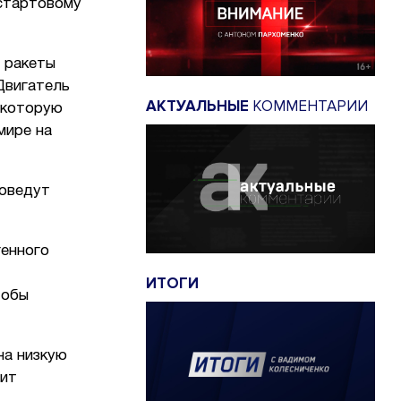
 стартовому
й ракеты
Двигатель
АКТУАЛЬНЫЕ
КОММЕНТАРИИ
 которую
мире на
роведут
генного
ИТОГИ
тобы
на низкую
нит