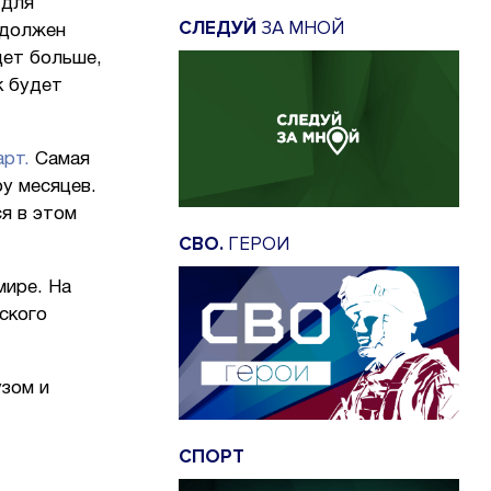
 для
СЛЕДУЙ
ЗА МНОЙ
 должен
дет больше,
к будет
арт.
Самая
ру месяцев.
я в этом
СВО.
ГЕРОИ
мире. На
ского
узом и
СПОРТ