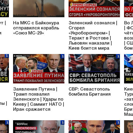
т |
На МКС с Байконура
Зеленский сознался |
Во 
отправился корабль
Сгорел
| Ф
и
«Союз МС-29»
«Укроборонпром» |
чёт
Теракт в Ростове |
воз
Львовян наказали |
| С
Киев боится мира
бом
Заявление Путина |
СВР: Севастополь
Кие
Трамп похвалил
бомбила Британия
Тур
Зеленского | Удары по
«за
ы |
Киеву | Саммит НАТО |
сло
Иран сражается
Бри
Ма