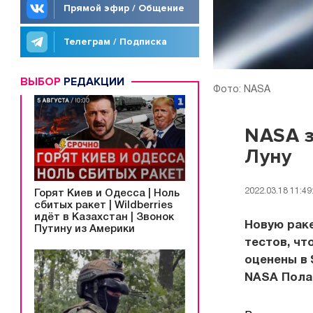
Прямой эфир / Общение
Телеграм / Подписка
ВЫБОР
РЕДАКЦИИ
Фото: NASA
NASA з
Луну
2022.03.18 11:49
Горят Киев и Одесса | Ноль
сбитых ракет | Wildberries
идёт в Казахстан | Звонок
Новую рак
Путину из Америки
тестов, чт
оценены в 
NASA Пола