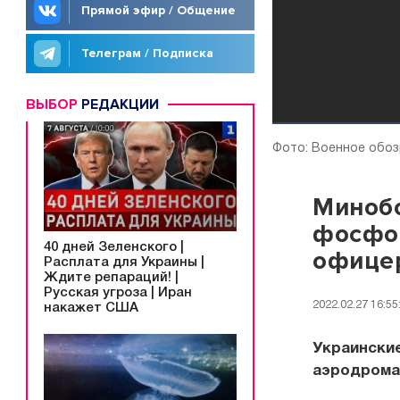
Прямой эфир / Общение
Телеграм / Подписка
ВЫБОР
РЕДАКЦИИ
Фото: Военное обо
Миноб
фосфор
40 дней Зеленского |
офице
Расплата для Украины |
Ждите репараций! |
Русская угроза | Иран
2022.02.27 16:55
накажет США
Украински
аэродрома