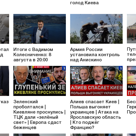
голод Киева
Пут
отал
Итоги с Вадимом
Армия России
тел
од
Колесниченко: 8
установила контроль
пре
августа в 20:00
над Анискино
тказ
Зеленский
Алиев спасает Киев |
Бес
проболтался |
Польша выгоняет
Гер
Киевляне проснулись |
украинцев | Атака на
Про
ТЦК дали «зелёный
Ярославскую область
свет» | Европа сдаст
| Кто поджёг
беженцев
Францию?