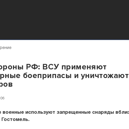
зрение
ороны РФ: ВСУ применяют
ные боеприпасы и уничтожают
ров
:06
е военные используют запрещенные снаряды вбли
 Гостомель.