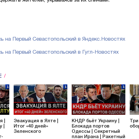
держать жителей, укрываясь за их спинами.
ь на Первый Севастопольский в Яндекс.Новостях
ь на Первый Севастопольский в Гугл-Новостях
Е
я |
Эвакуация в Ялте |
КНДР бьёт Украину |
Три
 |
Итог «40 дней»
Блокада портов
обо
Зеленского
Одессы | Секретный
т-
план Ирана | Ракетный