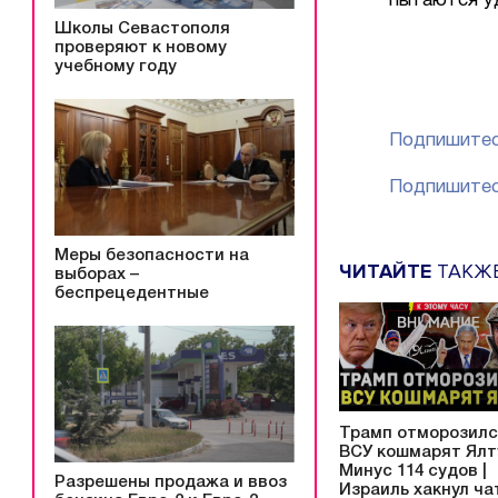
пытаются у
Школы Севастополя
проверяют к новому
учебному году
Подпишитес
Подпишитес
Меры безопасности на
ЧИТАЙТЕ
ТАКЖ
выборах –
беспрецедентные
Трамп отморозилс
ВСУ кошмарят Ялту
Минус 114 судов |
Разрешены продажа и ввоз
Израиль хакнул ча