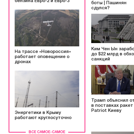
бензина Евро-2 и Евро-3
боты | Пашинян
сдулся?
Ким Чен Ын зараб
На трассе «Новороссия»
до $22 млрд в обх
работает оповещение о
санкций
дронах
Трамп объяснил о
в поставках ракет
Patriot Киеву
Энергетики в Крыму
работают круглосуточно
ВСЕ САМОЕ-САМОЕ