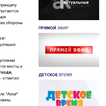
принципу
 пытаются
ыре
тва обороны
ПРЯМОЙ
ЭФИР
ДНР
 успешно
туплении
тся мосты и
тходя,
ДЕТСКОЕ
ВРЕМЯ
- отметил
лк "Азов"
раины