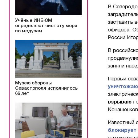
В Северодо
заградител
Учёные ИНБЮМ
заставить 
определяют чистоту моря
офицера. О
по медузам
России Иго
В российск
продвинулис
заняли насе
Первый сев
Музею обороны
уничтожаю
Севастополя исполнилось
66 лет
электричес
взрывают з
Конашенков
Известный с
блокирует