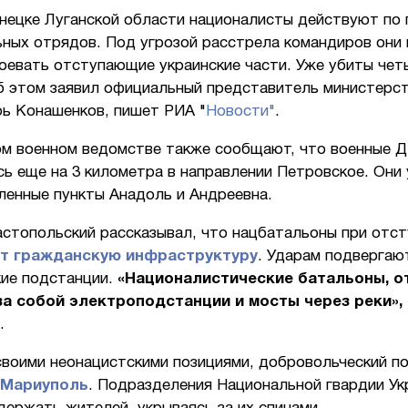
нецке Луганской области националисты действуют по 
ьных отрядов. Под угрозой расстрела командиров они
воевать отступающие украинские части. Уже убиты чет
б этом заявил официальный представитель министерс
рь Конашенков, пишет РИА "
Новости"
.
ом военном ведомстве также сообщают, что военные 
ь еще на 3 километра в направлении Петровское. Они
ленные пункты Анадоль и Андреевна.
астопольский рассказывал, что нацбатальоны при отс
т гражданскую инфраструктуру
. Ударам подвергаю
кие подстанции.
«Националистические батальоны, о
а собой электроподстанции и мосты через реки»,
.
воими неонацистскими позициями, добровольческий по
 Мариуполь
. Подразделения Национальной гвардии Ук