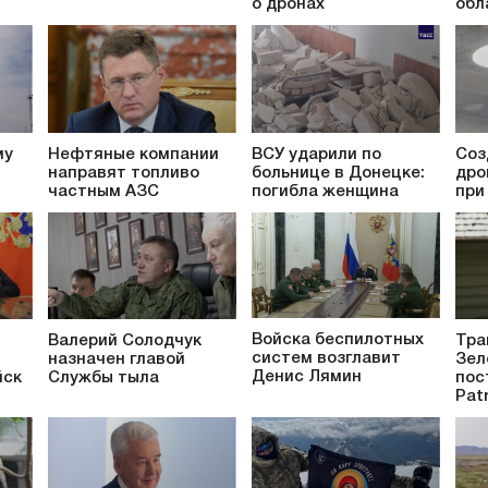
о дронах
обл
му
Нефтяные компании
ВСУ ударили по
Соз
направят топливо
больнице в Донецке:
дро
частным АЗС
погибла женщина
при
Войска беспилотных
Валерий Солодчук
Тра
систем возглавит
назначен главой
Зел
Денис Лямин
йск
Службы тыла
пос
Patr