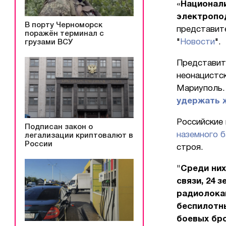
«
Национали
электропо
В порту Черноморск
представит
поражён терминал с
"
Новости
".
грузами ВСУ
Представит
неонацистск
Мариуполь
удержать ж
Российские
Подписан закон о
наземного 
легализации криптовалют в
России
строя.
"Среди них
связи, 24 
радиолокац
беспилотны
боевых бро