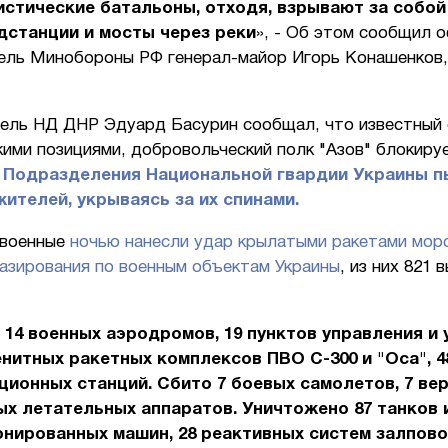
стические батальоны, отходя, взрывают за собой
дстанции и мосты через реки
», - Об этом сообщил 
ель Минобороны РФ генерал-майор Игорь Конашенков
ель НД ДНР Эдуард Басурин сообщал, что известный
ими позициями, добровольческий полк "Азов" блокиру
.
Подразделения Национальной гвардии Украины 
ителей, укрываясь за их спинами.
 военные
ночью нанесли удар крылатыми ракетами морс
базирования по военным объектам Украины
, из них 821 
 14 военных аэродромов, 19 пунктов управления и 
зенитных ракетных комплексов ПВО С-300 и "Оса", 4
ионных станций. Сбито 7 боевых самолетов, 7 вер
х летательных аппаратов. Уничтожено 87 танков 
нированных машин, 28 реактивных систем залповог