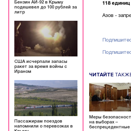
Бензин АИ-92 в Крыму
118 единиц
подешевел до 100 рублей за
литр
Азов - запр
Подпишитес
Подпишитес
США исчерпали запасы
ракет за время войны с
Ираном
ЧИТАЙТЕ
ТАКЖ
Меры безопаснос
Пассажирам поездов
на выборах –
напомнили о перевозках в
беспрецедентные