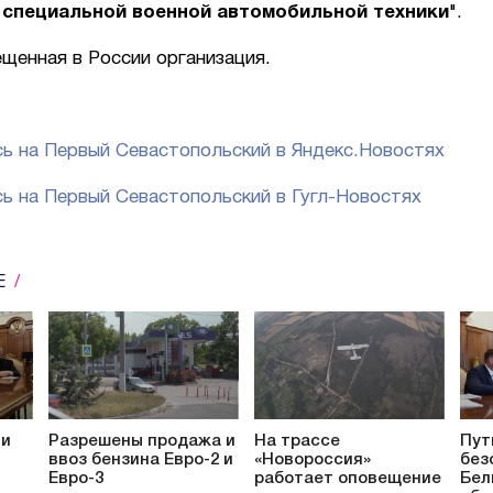
 специальной военной автомобильной техники
".
ещенная в России организация.
ь на Первый Севастопольский в Яндекс.Новостях
ь на Первый Севастопольский в Гугл-Новостях
Е
ти
Разрешены продажа и
На трассе
Пут
ввоз бензина Евро-2 и
«Новороссия»
без
Евро-3
работает оповещение
Бел