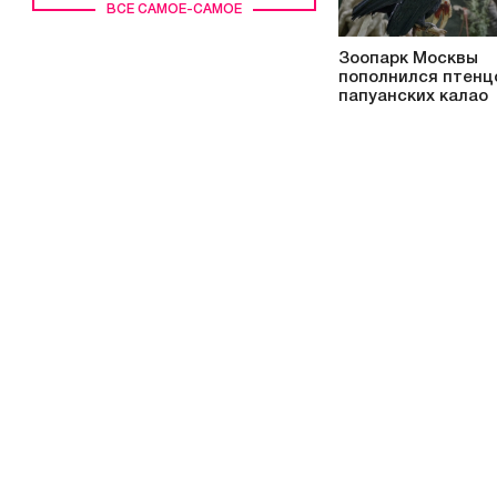
ВСЕ САМОЕ-САМОЕ
Зоопарк Москвы
пополнился птенц
папуанских калао