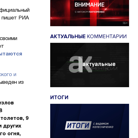
официальный
, пишет РИА
АКТУАЛЬНЫЕ
КОММЕНТАРИИ
 своими
ет
пытаются
кого и
выведен из
ИТОГИ
узлов
8
толетов, 9
и других
о огня,