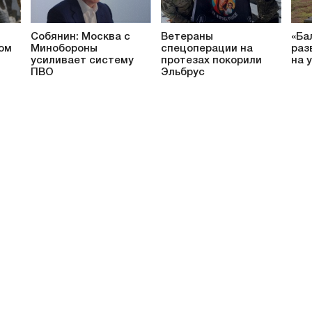
Собянин: Москва с
Ветераны
«Ба
ом
Минобороны
спецоперации на
раз
усиливает систему
протезах покорили
на 
ПВО
Эльбрус