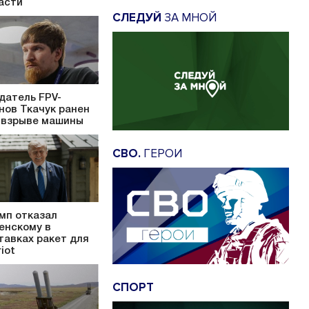
асти
СЛЕДУЙ
ЗА МНОЙ
датель FPV-
нов Ткачук ранен
 взрыве машины
СВО.
ГЕРОИ
мп отказал
енскому в
тавках ракет для
iot
СПОРТ