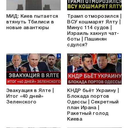
МИД: Киев пытается
Трамп отморозился |
втянуть Тбилиси в
ВСУ кошмарят Ялту |
новые авантюры
Минус 114 судов |
Израиль хакнул чат-
боты | Пашинян
сдулся?
Эвакуация в Ялте |
КНДР бьёт Украину |
Итог «40 дней»
Блокада портов
Зеленского
Одессы | Секретный
план Ирана |
Ракетный голод
Киева