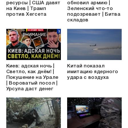
ресурсы | США давят
обновил армию |
на Киев | Трамп
Зеленский что-то
против Хегсета
подозревает | Битва
складов
Киев: адская ночь |
Китай показал
Светло, как днём! |
имитацию ядерного
Покушение на Урале
удара с воздуха
| Вороватый посол |
Урсула даст денег