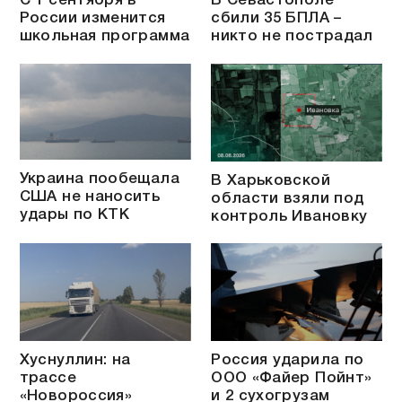
С 1 сентября в
В Севастополе
России изменится
сбили 35 БПЛА –
школьная программа
никто не пострадал
Украина пообещала
В Харьковской
США не наносить
области взяли под
удары по КТК
контроль Ивановку
Хуснуллин: на
Россия ударила по
трассе
ООО «Файер Пойнт»
«Новороссия»
и 2 сухогрузам