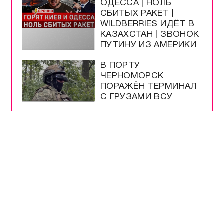
ОДЕССА | НОЛЬ
СБИТЫХ РАКЕТ |
WILDBERRIES ИДЁТ В
КАЗАХСТАН | ЗВОНОК
ПУТИНУ ИЗ АМЕРИКИ
В ПОРТУ
ЧЕРНОМОРСК
ПОРАЖЁН ТЕРМИНАЛ
С ГРУЗАМИ ВСУ
ПОДПИСАН ЗАКОН О
ЛЕГАЛИЗАЦИИ
КРИПТОВАЛЮТ В
РОССИИ
БЕНЗИН АИ-92 В
КРЫМУ ПОДЕШЕВЕЛ
ДО 100 РУБЛЕЙ ЗА
ЛИТР
США ИСЧЕРПАЛИ