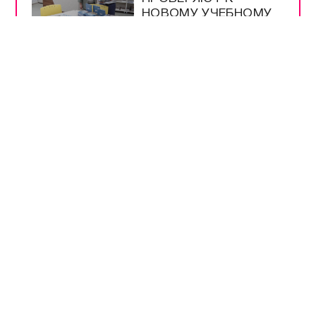
НОВОМУ УЧЕБНОМУ
ГОДУ
МЕРЫ
БЕЗОПАСНОСТИ НА
ВЫБОРАХ –
БЕСПРЕЦЕДЕНТНЫЕ
РАЗРЕШЕНЫ
ПРОДАЖА И ВВОЗ
БЕНЗИНА ЕВРО-2 И
ЕВРО-3
НА ТРАССЕ
«НОВОРОССИЯ»
РАБОТАЕТ
ОПОВЕЩЕНИЕ О
ДРОНАХ
ЭНЕРГЕТИКИ В
КРЫМУ РАБОТАЮТ