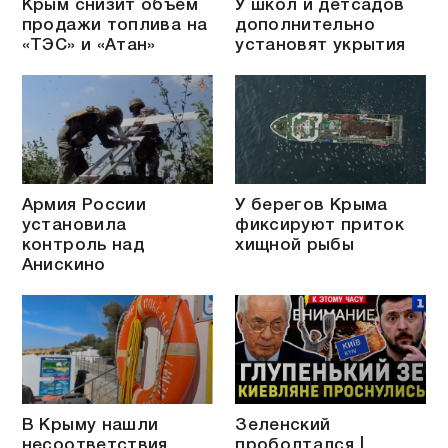
Крым снизит объём
У школ и детсадов
продажи топлива на
дополнительно
«ТЭС» и «Атан»
установят укрытия
Армия России
У берегов Крыма
установила
фиксируют приток
контроль над
хищной рыбы
Анискино
В Крыму нашли
Зеленский
несоответствия
проболтался |