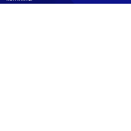
ПОИСК
© 2008 - 2022
ООО «АНАЛИТИЧЕСКИЙ ЦЕНТР»
E-mail: info@sev.tv
БУДЬ В КУРСЕ НАШИХ НОВОСТЕЙ И
СОБЫТИЙ: