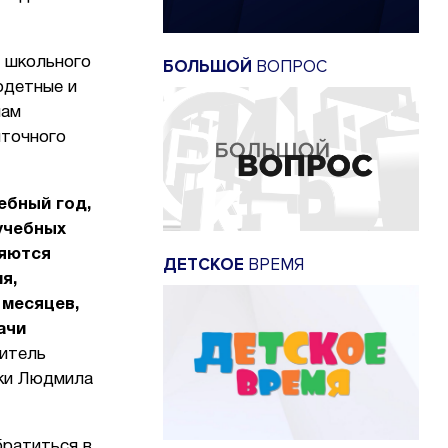
 школьного
БОЛЬШОЙ
ВОПРОС
одетные и
нам
иточного
ебный год,
учебных
ляются
ДЕТСКОЕ
ВРЕМЯ
я,
 месяцев,
ачи
титель
жки Людмила
братиться в