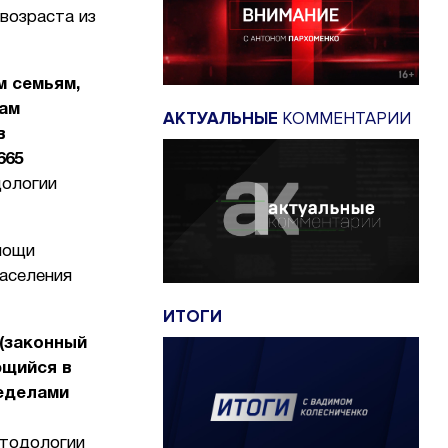
возраста из
 семьям,
нам
АКТУАЛЬНЫЕ
КОММЕНТАРИИ
в
665
дологии
мощи
населения
ИТОГИ
 (законный
ющийся в
еделами
етодологии