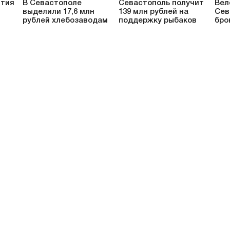
ития
В Севастополе
Севастополь получит
Вел
выделили 17,6 млн
139 млн рублей на
Сев
рублей хлебозаводам
поддержку рыбаков
бро