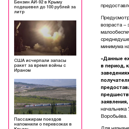
Бензин АИ-92 в Крыму
предоставл
подешевел до 100 рублей за
литр
Предусмотр
возраста – 
малообеспеч
среднедуше
минимума н
«Данные еж
США исчерпали запасы
ракет за время войны с
в период, 
Ираном
заведениях
получател
предоставл
предшеств
заявления,
начальника
Воробьёва.
Пассажирам поездов
напомнили о перевозках в
Для назнач