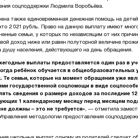
ения соцподдержки Людмила Воробьёва.
ена также единовременная денежная помощь на детей
это 2 021 рубль. Право на данную выплату имеют мног
енные семьи, у которых по независящим от них причи
вой доход ниже или равен полуторной величине прож
а душу населения, действующего на день обращения.
егодные выплаты предоставляется один раз в уч
когда ребёнок обучается в общеобразовательных 
. Те семьи, которые на момент обращения уже яв
ями государственной соцпомощи в виде соцпособи
ять сведения о размере доходов за последние 12
ующих 1 календарному месяцу перед месяцем под
 не должны – это не требуется»
, — отметила замес
 Управления методологии предоставления соцподдер
ения школьных выплат одному из родителей следует о