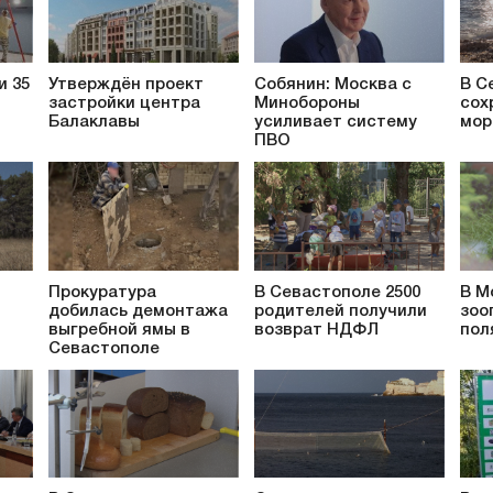
и 35
Утверждён проект
Собянин: Москва с
В С
застройки центра
Минобороны
сох
Балаклавы
усиливает систему
мор
ПВО
Прокуратура
В Севастополе 2500
В М
добилась демонтажа
родителей получили
зоо
выгребной ямы в
возврат НДФЛ
пол
Севастополе