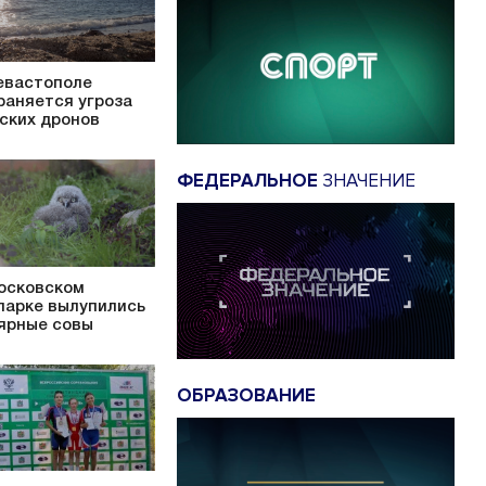
евастополе
раняется угроза
ских дронов
ФЕДЕРАЛЬНОЕ
ЗНАЧЕНИЕ
осковском
парке вылупились
ярные совы
ОБРАЗОВАНИЕ