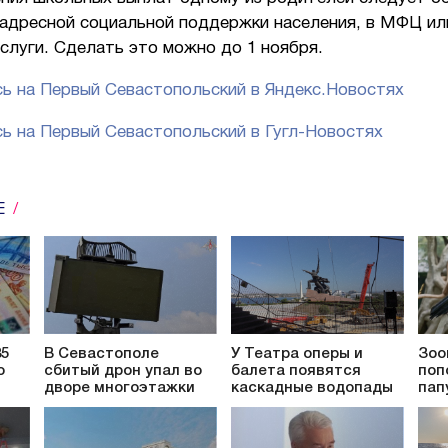
 адресной социальной поддержки населения, в МФЦ ил
слуги. Сделать это можно до 1 ноября.
ь на Первый Севастопольский в Яндекс.Новостях
ь на Первый Севастопольский в Гугл-Новостях
Е
85
В Севастополе
У Театра оперы и
Зоо
о
сбитый дрон упал во
балета появятся
поп
дворе многоэтажки
каскадные водопады
пап