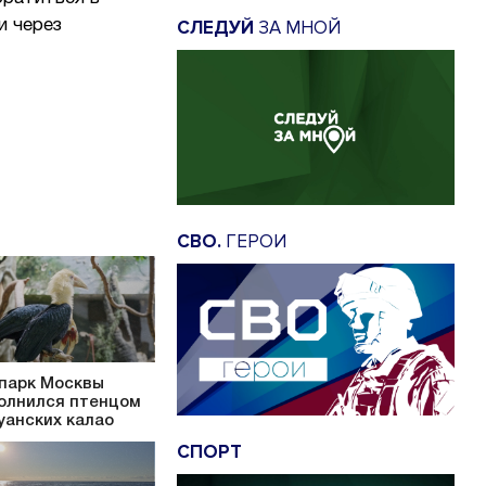
СЛЕДУЙ
ЗА МНОЙ
и через
СВО.
ГЕРОИ
парк Москвы
олнился птенцом
уанских калао
СПОРТ