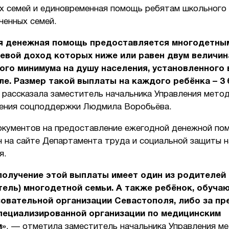
х семей и единовременная помощь ребятам школьного 
ченных семей.
я денежная помощь предоставляется многодетным
евой доход которых ниже или равен двум величи
го минимума на душу населения, установленного 
е. Размер такой выплаты на каждого ребёнка – 3 
 рассказала заместитель начальника Управления мето
ения соцподдержки Людмила Воробьёва.
окументов на предоставление ежегодной денежной по
н на сайте Департамента труда и социальной защиты 
я.
получение этой выплаты имеет один из родителей
ель) многодетной семьи. А также ребёнок, обуча
овательной организации Севастополя, либо за пр
специализированной организации по медицинским
м»
, — отметила заместитель начальника Управления м