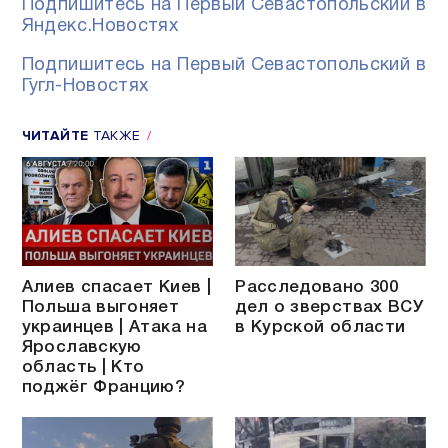
Подпишитесь на Первый Севастопольский в
Яндекс.Новостях
Подпишитесь на Первый Севастопольский в
Гугл-Новостях
ЧИТАЙТЕ
ТАКЖЕ
Алиев спасает Киев |
Расследовано 300
Польша выгоняет
дел о зверствах ВСУ
украинцев | Атака на
в Курской области
Ярославскую
область | Кто
поджёг Францию?