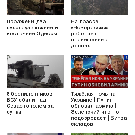
Поражены два
На трассе
сухогруза южнее и
«Новороссия»
восточнее Одессы
работает
оповещение о
дронах
8 беспилотников
Тяжёлая ночь на
ВСУ сбили над
Украине | Путин
Севастополем за
обновил армию |
сутки
Зеленский что-то
подозревает | Битва
складов