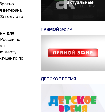
братно.
я ветерана
25 году это
ПРЯМОЙ
ЭФИР
е – для
 России по
тал
по месту
кт-центр по
ДЕТСКОЕ
ВРЕМЯ