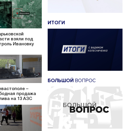
ИТОГИ
арьковской
асти взяли под
троль Ивановку
БОЛЬШОЙ
ВОПРОС
евастополе –
бодная продажа
лива на 13 АЗС