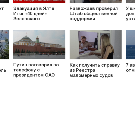
ут
Эвакуация в Ялте |
Развожаев проверил
У ш
Итог «40 дней»
Штаб общественной
доп
Зеленского
поддержки
уст
Путин поговорил по
Как получить справку
7 а
телефону с
оль
из Реестра
отм
президентом ОАЭ
маломерных судов