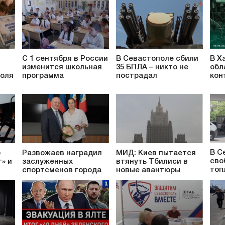
С 1 сентября в России
В Севастополе сбили
В Х
изменится школьная
35 БПЛА – никто не
обл
поля
программа
пострадал
кон
В С
о
Развожаев наградил
МИД: Киев пытается
сво
» и
заслуженных
втянуть Тбилиси в
топ
спортсменов города
новые авантюры