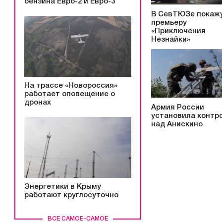
бензина Евро-2 и Евро-3
В СевТЮЗе покаж
премьеру
«Приключения
Незнайки»
На трассе «Новороссия»
работает оповещение о
дронах
Армия России
установила контр
над Анискино
Энергетики в Крыму
работают круглосуточно
ВСЕ САМОЕ-САМОЕ