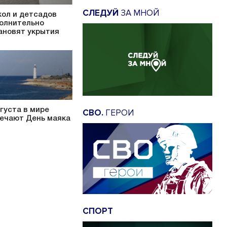
СЛЕДУЙ
ЗА МНОЙ
кол и детсадов
олнительно
ановят укрытия
вгуста в мире
СВО.
ГЕРОИ
ечают День маяка
СПОРТ