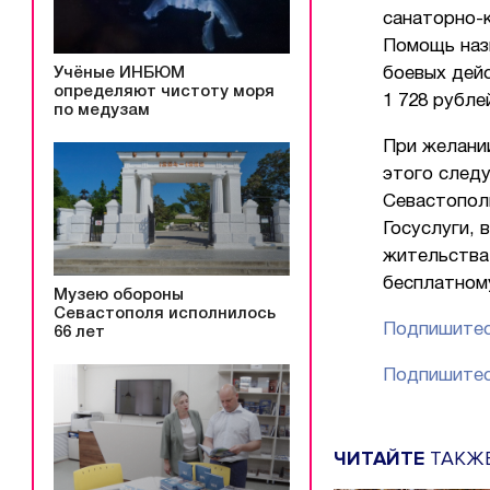
санаторно-к
Помощь наз
Учёные ИНБЮМ
боевых дейс
определяют чистоту моря
1 728 рубле
по медузам
При желании
этого след
Севастопол
Госуслуги,
жительства
бесплатном
Музею обороны
Севастополя исполнилось
Подпишитес
66 лет
Подпишитес
ЧИТАЙТЕ
ТАКЖ