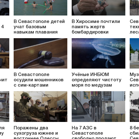
В Севастополе детей
В Хиросиме почтили
Сев
 4
учат базовым
память жертв
тех
навыкам плавания
бомбардировки
лес
В Севастополе
Учёные ИНБЮМ
Муз
чит
осудили мошенников
определяют чистоту
Сев
с сим-картами
моря по медузам
исп
ля
Поражены два
На 7 АЗС в
8 б
му
сухогруза южнее и
Севастополе
сби
восточнее Одессы
свободно продают
Сев