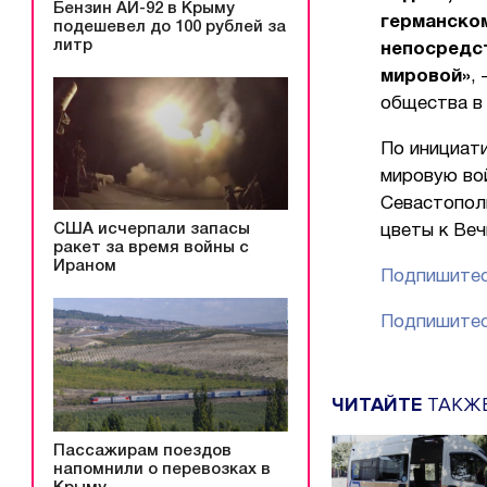
Бензин АИ-92 в Крыму
германском
подешевел до 100 рублей за
литр
непосредст
мировой»
,
общества в
По инициати
мировую во
Севастопол
США исчерпали запасы
цветы к Ве
ракет за время войны с
Ираном
Подпишитес
Подпишитес
ЧИТАЙТЕ
ТАКЖ
Пассажирам поездов
напомнили о перевозках в