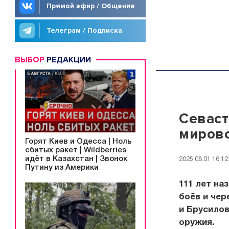
Прямой эфир / Общение
Телеграм / Подписка
ВЫБОР
РЕДАКЦИИ
Севаст
миров
Горят Киев и Одесса | Ноль
сбитых ракет | Wildberries
идёт в Казахстан | Звонок
2025.08.01 16:12
Путину из Америки
111 лет на
боёв и чер
и Брусилов
оружия.