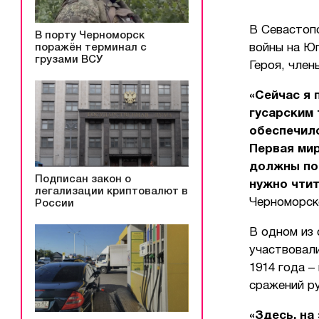
В Севастоп
В порту Черноморск
поражён терминал с
войны на Ю
грузами ВСУ
Героя, член
«Сейчас я 
гусарским 
обеспечило
Первая мир
должны пом
Подписан закон о
нужно чтит
легализации криптовалют в
Черноморск
России
В одном из
участвовали
1914 года –
сражений р
«Здесь, на