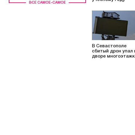
ВСЕ САМОЕ-САМОЕ
В Севастополе
сбитый дрон упал 
дворе многоэтажк