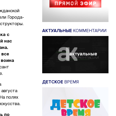
ажданской
ели Города-
нструкторы.
АКТУАЛЬНЫЕ
КОММЕНТАРИИ
ка с
й нас
ана.
 все
 воина
сант
в.
ДЕТСКОЕ
ВРЕМЯ
а
 августа
 На полях
скусства.
ь по