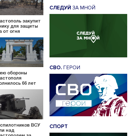
СЛЕДУЙ
ЗА МНОЙ
астополь закупит
нику для защиты
а от огня
СВО.
ГЕРОИ
ею обороны
астополя
олнилось 66 лет
еспилотников ВСУ
СПОРТ
ли над
астополем за