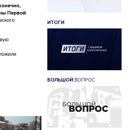
конечно,
йны Первой
еского
ИТОГИ
рвую
зложили
БОЛЬШОЙ
ВОПРОС