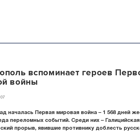
ополь вспоминает героев Перв
ой войны
:07
зад началась Первая мировая война – 1 568 дней ж
еда переломных событий. Среди них – Галицийска
ский прорыв, явившие противнику доблесть русск