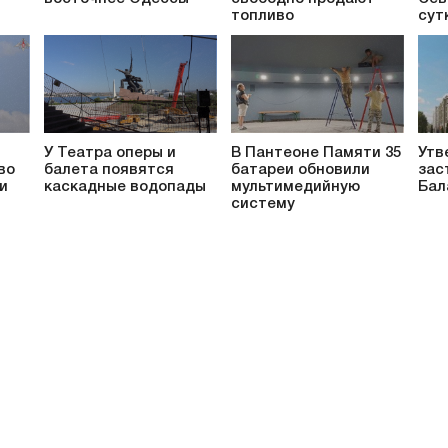
топливо
сут
У Театра оперы и
В Пантеоне Памяти 35
Утв
во
балета появятся
батареи обновили
зас
и
каскадные водопады
мультимедийную
Бал
систему