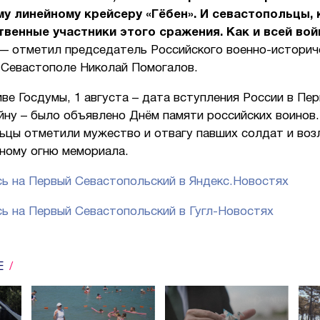
у линейному крейсеру «Гёбен». И севастопольцы, 
венные участники этого сражения. Как и всей во
 — отметил председатель Российского военно-историч
 Севастополе Николай Помогалов.
ве Госдумы, 1 августа – дата вступления России в Пе
йну – было объявлено Днём памяти российских воинов.
ьцы отметили мужество и отвагу павших солдат и во
чному огню мемориала.
ь на Первый Севастопольский в Яндекс.Новостях
ь на Первый Севастопольский в Гугл-Новостях
Е