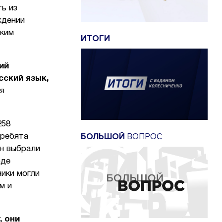
ь из
ждении
ским
ИТОГИ
ий
сский язык,
оя
258
БОЛЬШОЙ
ВОПРОС
 ребята
ен выбрали
оде
ики могли
м и
, они