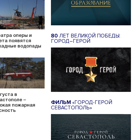
80
ЛЕТ ВЕЛИКОЙ ПОБЕДЫ:
еатра оперы и
ГОРОД–ГЕРОЙ
ета появятся
кадные водопады
вгуста в
астополе –
ФИЛЬМ
«ГОРОД-ГЕРОЙ
окая пожарная
СЕВАСТОПОЛЬ»
сность