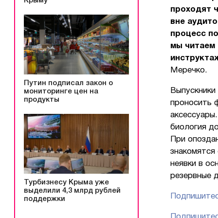
Крыму
проходят ч
вне аудито
процесс по
мы читаем 
инструкта
Меречко.
Путин подписал закон о
Выпускники 
мониторинге цен на
продукты
проносить 
аксессуары.
биология до
При опоздан
знакомятся 
неявки в ос
резервные д
Турбизнесу Крыма уже
выделили 4,3 млрд рублей
Подпишитес
поддержки
Подпишитес