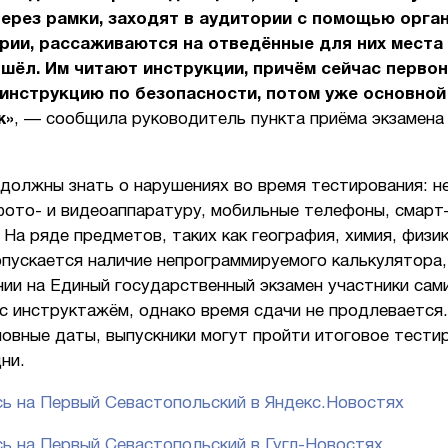
ерез рамки, заходят в аудитории с помощью орга
рии, рассаживаются на отведённые для них места 
шёл. Им читают инструкции, причём сейчас перво
инструкцию по безопасности, потом уже основной
ж»
, — сообщила руководитель пункта приёма экзамена
должны знать о нарушениях во время тестирования: н
фото- и видеоаппаратуру, мобильные телефоны, смарт
 На ряде предметов, таких как география, химия, физик
пускается наличие непрограммируемого калькулятора,
ии на Единый государственный экзамен участники сам
с инструктажём, однако время сдачи не продлевается.
новные даты, выпускники могут пройти итоговое тести
ни.
ь на Первый Севастопольский в Яндекс.Новостях
ь на Первый Севастопольский в Гугл-Новостях