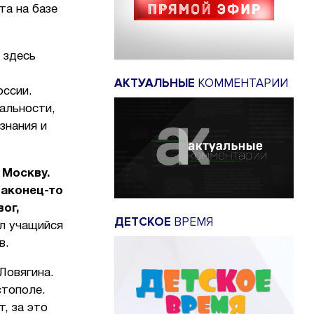
та на базе
 здесь
АКТУАЛЬНЫЕ
КОММЕНТАРИИ
оссии.
альности,
знания и
 Москву.
наконец-то
ог,
ДЕТСКОЕ
ВРЕМЯ
ал учащийся
в.
Ловягина.
стополе.
, за это