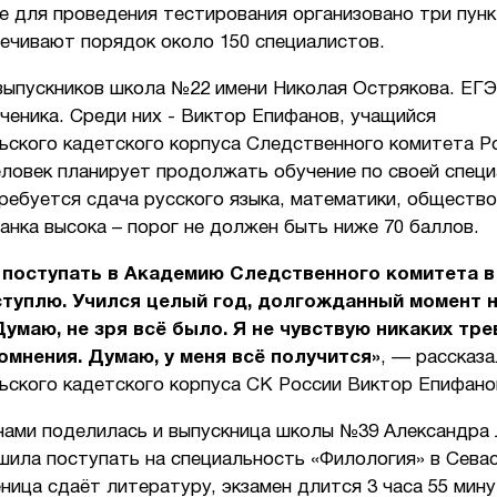
 для проведения тестирования организовано три пунк
ечивают порядок около 150 специалистов.
выпускников школа №22 имени Николая Острякова. ЕГЭ
ченика. Среди них - Виктор Епифанов, учащийся
ьского кадетского корпуса Следственного комитета Р
ловек планирует продолжать обучение по своей специ
ребуется сдача русского языка, математики, общество
анка высока – порог не должен быть ниже 70 баллов.
поступать в Академию Следственного комитета в
туплю. Учился целый год, долгожданный момент 
Думаю, не зря всё было.
Я не чувствую никаких трев
омнения. Думаю, у меня всё получится»
, — рассказ
ьского кадетского корпуса СК России Виктор Епифано
нами поделилась и выпускница школы №39 Александра 
шила поступать на специальность «Филология» в Сева
ница сдаёт литературу, экзамен длится 3 часа 55 минут