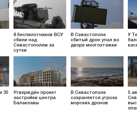
8 беспилотников ВСУ
В Севастополе
У Т
сбили над
сбитый дрон упал во
бал
т
Севастополем за
дворе многоэтажки
кас
сутки
и 35
Утверждён проект
В Севастополе
5 а
застройки центра
сохраняется угроза
Сев
Балаклавы
морских дронов
выс
опа