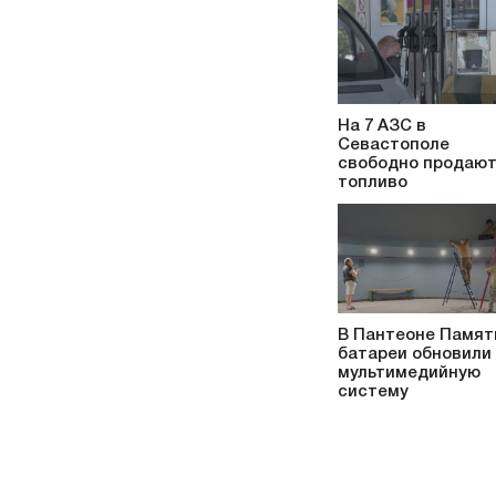
На 7 АЗС в
Севастополе
свободно продаю
топливо
В Пантеоне Памят
батареи обновили
мультимедийную
систему