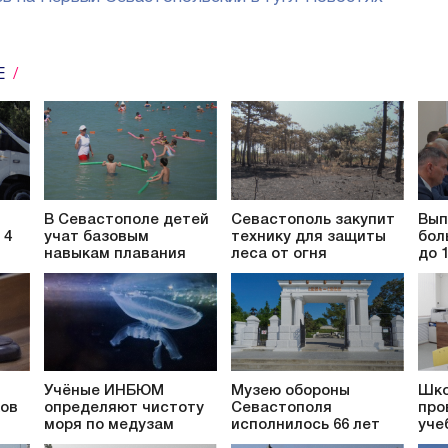
Е
В Севастополе детей
Севастополь закупит
Вып
 4
учат базовым
технику для защиты
бол
навыкам плавания
леса от огня
до 
Учёные ИНБЮМ
Музею обороны
Шко
ков
определяют чистоту
Севастополя
про
моря по медузам
исполнилось 66 лет
уче