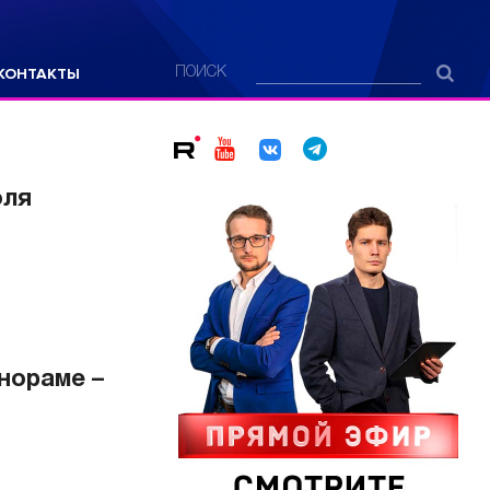
КОНТАКТЫ
ПОИСК
оля
нораме –