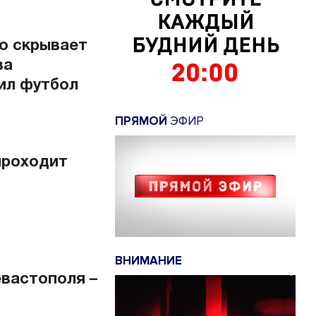
то скрывает
ва
рил футбол
ПРЯМОЙ
ЭФИР
проходит
ВНИМАНИЕ
вастополя –