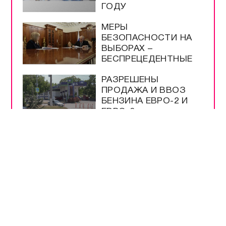
ГОДУ
МЕРЫ
БЕЗОПАСНОСТИ НА
ВЫБОРАХ –
БЕСПРЕЦЕДЕНТНЫЕ
РАЗРЕШЕНЫ
ПРОДАЖА И ВВОЗ
БЕНЗИНА ЕВРО-2 И
ЕВРО-3
НА ТРАССЕ
«НОВОРОССИЯ»
РАБОТАЕТ
ОПОВЕЩЕНИЕ О
ДРОНАХ
ЭНЕРГЕТИКИ В
КРЫМУ РАБОТАЮТ
КРУГЛОСУТОЧНО