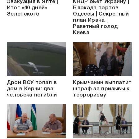
Эвакуация в Ялте |
КНДР бьёт Украину |
Итог «40 дней»
Блокада портов
Зеленского
Одессы | Секретный
план Ирана |
Ракетный голод
Киева
Дрон ВСУ попал в
Крымчанин выплатит
дом в Керчи: два
штраф за призывы к
человека погибли
терроризму