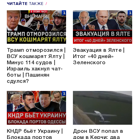
ЧИТАЙТЕ
ТАКЖЕ
Трамп отморозился |
Эвакуация в Ялте |
ВСУ кошмарят Ялту |
Итог «40 дней»
Минус 114 судов |
Зеленского
Израиль хакнул чат-
боты | Пашинян
сдулся?
КНДР бьёт Украину |
Дрон ВСУ попал в
Блокада портов
дом в Керчи: два